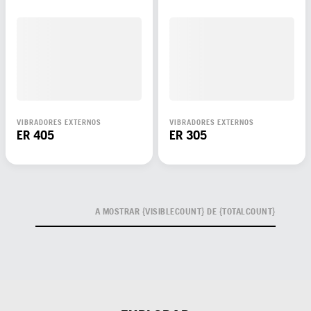
VIBRADORES EXTERNOS
VIBRADORES EXTERNOS
ER 405
ER 305
A MOSTRAR {VISIBLECOUNT} DE {TOTALCOUNT}