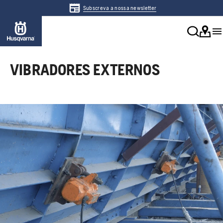
Subscreva a nossa newsletter
VIBRADORES EXTERNOS