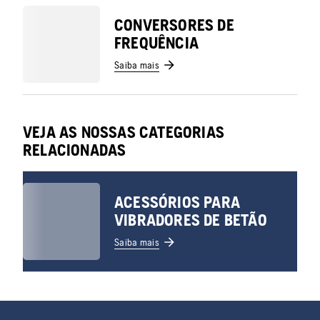
CONVERSORES DE
FREQUÊNCIA
Saiba mais
VEJA AS NOSSAS CATEGORIAS
RELACIONADAS
ACESSÓRIOS PARA
VIBRADORES DE BETÃO
Saiba mais