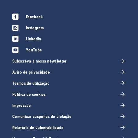
Facebook
Instagram
LinkedIn
YouTube
Subscreva a nossa newsletter
Aviso de privacidade
Termos de utilização
Política de cookies
Impressão
Comunicar suspeitas de violação
Relatório de vulnerabilidade