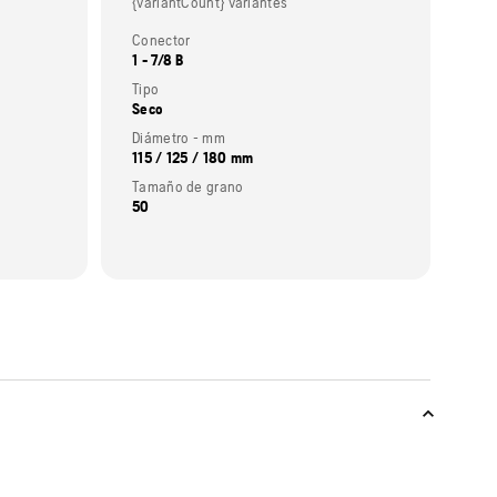
{variantCount} variantes
Conector
1 - 7/8 B
Tipo
Seco
Diámetro - mm
115 / 125 / 180 mm
Tamaño de grano
50