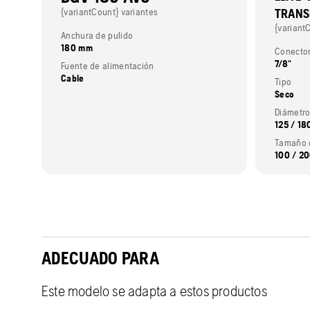
{variantCount} variantes
TRANS
{variant
Anchura de pulido
180 mm
Conecto
7/8"
Fuente de alimentación
Cable
Tipo
Seco
Diámetr
125 / 1
Tamaño 
100 / 20
ADECUADO PARA
Este modelo se adapta a estos productos