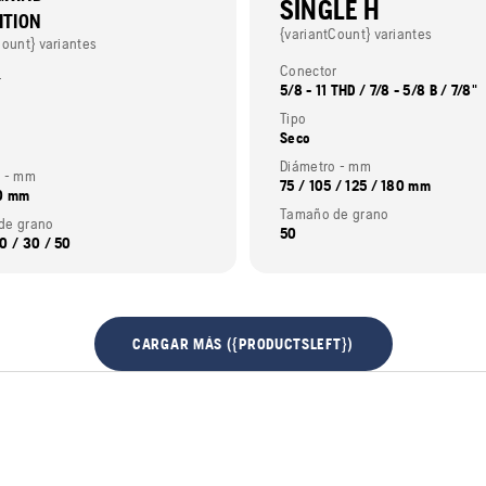
SINGLE H
ITION
{variantCount} variantes
Count} variantes
Conector
r
5/8 - 11 THD / 7/8 - 5/8 B / 7/8"
Tipo
Seco
Diámetro - mm
o - mm
75 / 105 / 125 / 180 mm
80 mm
Tamaño de grano
de grano
50
0 / 30 / 50
CARGAR MÁS ({PRODUCTSLEFT})