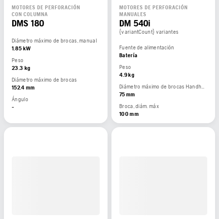
MOTORES DE PERFORACIÓN
MOTORES DE PERFORACIÓN
CON COLUMNA
MANUALES
DMS 180
DM 540i
{variantCount} variantes
Diámetro máximo de brocas, manual
Fuente de alimentación
1.85 kW
Batería
Peso
Peso
23.3 kg
4.9 kg
Diámetro máximo de brocas
Diámetro máximo de brocas Handheld
152.4 mm
75 mm
Ángulo
Broca, diám. máx
-
100 mm