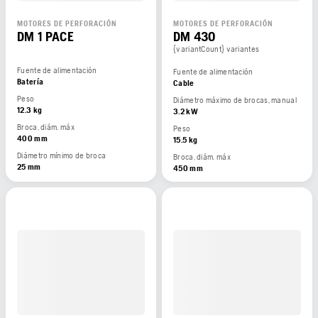
MOTORES DE PERFORACIÓN
MOTORES DE PERFORACIÓN
DM 1 PACE
DM 430
{variantCount} variantes
Fuente de alimentación
Fuente de alimentación
Batería
Cable
Peso
Diámetro máximo de brocas, manual
12.3 kg
3.2 kW
Broca, diám. máx
Peso
400 mm
15.5 kg
Diámetro mínimo de broca
Broca, diám. máx
25 mm
450 mm