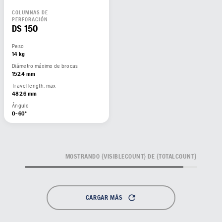
COLUMNAS DE
PERFORACIÓN
DS 150
Peso
14 kg
Diámetro máximo de brocas
152.4 mm
Travel length, max
482.6 mm
Ángulo
0-60º
MOSTRANDO {VISIBLECOUNT} DE {TOTALCOUNT}
CARGAR MÁS