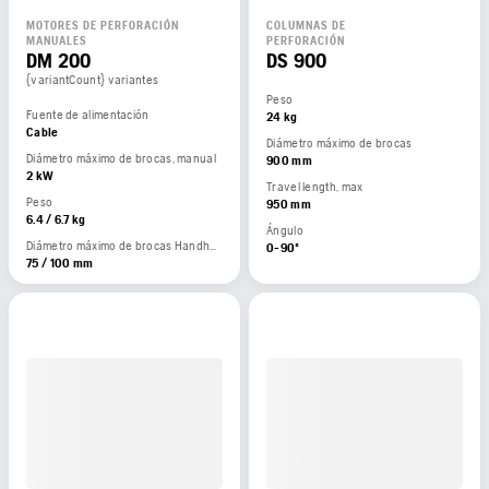
MOTORES DE PERFORACIÓN
COLUMNAS DE
MANUALES
PERFORACIÓN
DM 200
DS 900
{variantCount} variantes
Peso
Fuente de alimentación
24 kg
Cable
Diámetro máximo de brocas
Diámetro máximo de brocas, manual
900 mm
2 kW
Travel length, max
Peso
950 mm
6.4 / 6.7 kg
Ángulo
Diámetro máximo de brocas Handheld
0-90º
75 / 100 mm