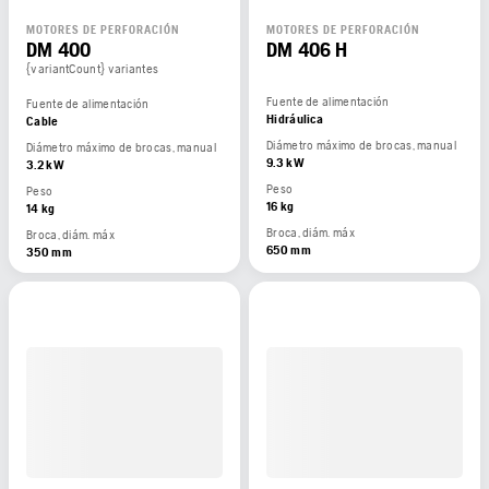
MOTORES DE PERFORACIÓN
MOTORES DE PERFORACIÓN
DM 400
DM 406 H
{variantCount} variantes
Fuente de alimentación
Fuente de alimentación
Hidráulica
Cable
Diámetro máximo de brocas, manual
Diámetro máximo de brocas, manual
9.3 kW
3.2 kW
Peso
Peso
16 kg
14 kg
Broca, diám. máx
Broca, diám. máx
650 mm
350 mm