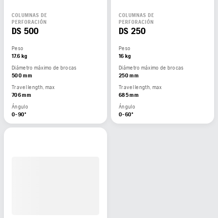
COLUMNAS DE
COLUMNAS DE
PERFORACIÓN
PERFORACIÓN
DS 500
DS 250
Peso
Peso
17.6 kg
16 kg
Diámetro máximo de brocas
Diámetro máximo de brocas
500 mm
250 mm
Travel length, max
Travel length, max
706 mm
685 mm
Ángulo
Ángulo
0-90º
0-60º