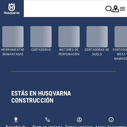
HERRAMIENTAS
CORTADORAS
MOTORES DE
CORTADORAS DE
CORTADO
DIAMANTADAS
PERFORACIÓN
SUELO
MESA 
MAMPOS
ESTÁS EN HUSQVARNA
CONSTRUCCIÓN
Buscador de
Ponte en contacto
Prensa y noticias
Acerca de nosotros