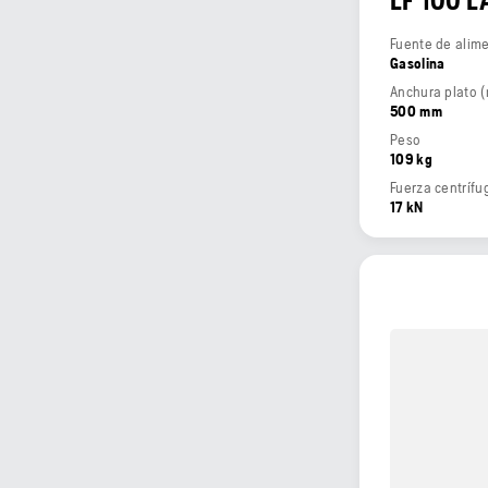
LF 100 L
Fuente de alim
Gasolina
Anchura plato 
500 mm
Peso
109 kg
Fuerza centrífu
17 kN