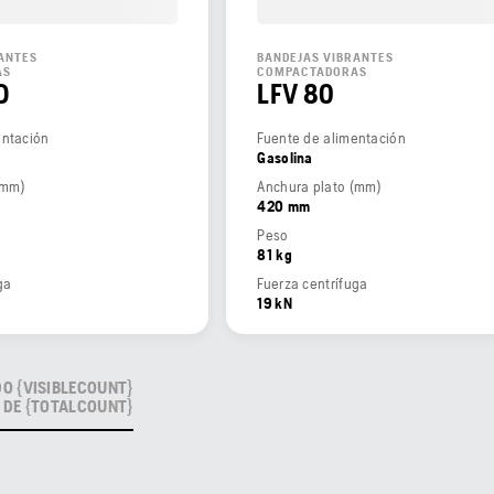
ANTES
BANDEJAS VIBRANTES
AS
COMPACTADORAS
D
LFV 80
entación
Fuente de alimentación
Gasolina
(mm)
Anchura plato (mm)
420 mm
Peso
81 kg
ga
Fuerza centrífuga
19 kN
 {VISIBLECOUNT}
DE {TOTALCOUNT}