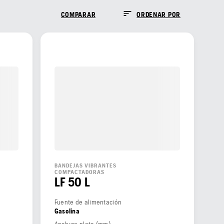
COMPARAR
ORDENAR POR
BANDEJAS VIBRANTES
COMPACTADORAS
LF 50 L
Fuente de alimentación
Gasolina
Anchura plato (mm)