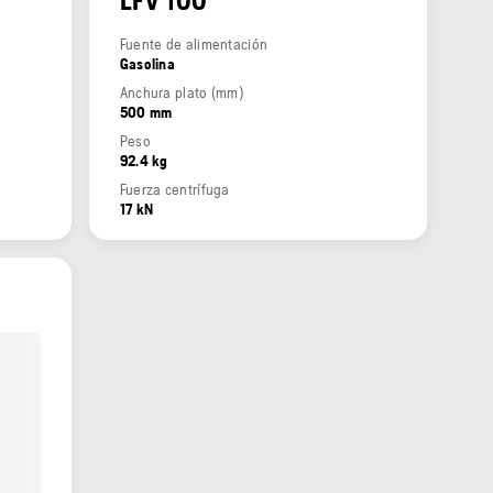
LFV 100
Fuente de alimentación
Gasolina
Anchura plato (mm)
500 mm
Peso
92.4 kg
Fuerza centrífuga
17 kN