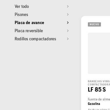
Ver todo
Pisones
Placa de avance
NUEVO
Placa reversible
Rodillos compactadores
BANDEJAS VIBR
COMPACTADOR
LF 85 S
Fuente de alim
Gasolina
Anchura plato 