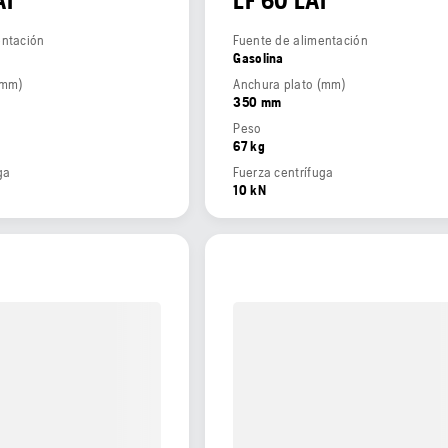
AT
LF 60 LAT
entación
Fuente de alimentación
Gasolina
(mm)
Anchura plato (mm)
350 mm
Peso
67 kg
ga
Fuerza centrífuga
10 kN