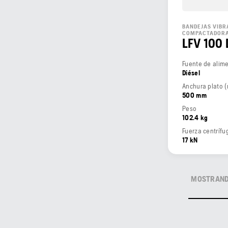
BANDEJAS VIBR
COMPACTADOR
LFV 100 
Fuente de alim
Diésel
Anchura plato 
500 mm
Peso
102.4 kg
Fuerza centrífu
17 kN
MOSTRANDO