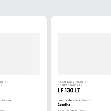
ANTES
BANDEJAS VIBRANTES
AS
COMPACTADORAS
LF 130 LT
entación
Fuente de alimentación
Gasolina
(mm)
Anchura plato (mm)