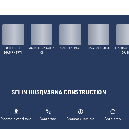
UTENSILI
MOTOTRONCATRI
CAROTATRICI
TAGLIASUOLO
TRONCATR
DIAMANTATI
CI
BAN
SEI IN HUSQVARNA CONSTRUCTION
Ricerca rivenditore
Contattaci
Stampa e notizie
Chi siamo