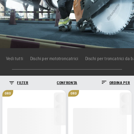
Vedi tutti
Dischi per mototroncatrici
Dischi per troncatrici da 
FILTER
CONFRONTA
ORDINA PER
ORO
ORO