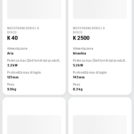
MOTOTRONCATRICI A
MOTOTRONCATRICI A
DISCO
DISCO
K 40
K 2500
Alimentazione
Alimentazione
Aria
Idraulica
Potenza max (Dati forniti dal produttore del motore)
Potenza max (Dati forniti dal produttore del motore)
3,2 kW
5,2 kW
Profondità max di taglio
Profondità max di taglio
125 mm
145 mm
Peso
Peso
9,9 kg
8,3 kg