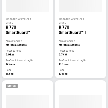
MOTOTRONCATRICI A
MOTOTRONCATRICI A
DISCO
DISCO
K 770
K 770
SmartGuard™
SmartGuard™ I
Alimentazione
Alimentazione
Motore a scoppio
Motore a scoppio
Potenza resa
Potenza resa
3,9 kW
3,7 kW
Profondità max di taglio
Profondità max di taglio
125 mm
100 mm
Peso
Peso
11,2 kg
10,8 kg
NUOVO