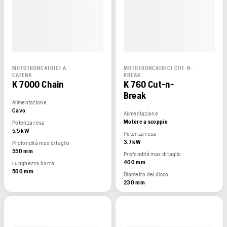
MOTOTRONCATRICI A
MOTOTRONCATRICI CUT-N-
CATENA
BREAK
K 7000 Chain
K 760 Cut-n-
Break
Alimentazione
Cavo
Alimentazione
Motore a scoppio
Potenza resa
5,5 kW
Potenza resa
3,7 kW
Profondità max di taglio
550 mm
Profondità max di taglio
400 mm
Lunghezza barra
500 mm
Diametro del disco
230 mm