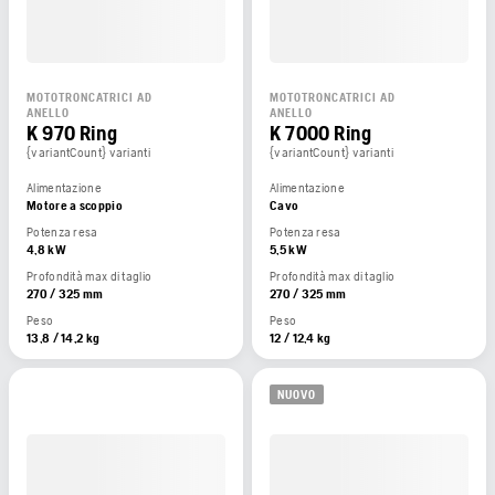
MOTOTRONCATRICI AD
MOTOTRONCATRICI AD
ANELLO
ANELLO
K 970 Ring
K 7000 Ring
{variantCount} varianti
{variantCount} varianti
Alimentazione
Alimentazione
Motore a scoppio
Cavo
Potenza resa
Potenza resa
4,8 kW
5,5 kW
Profondità max di taglio
Profondità max di taglio
270 / 325 mm
270 / 325 mm
Peso
Peso
13,8 / 14,2 kg
12 / 12,4 kg
NUOVO