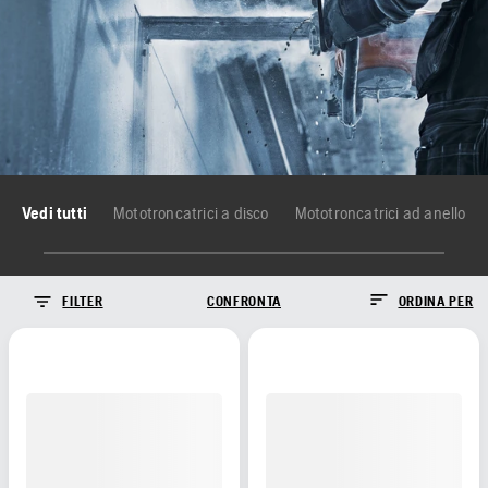
Vedi tutti
Mototroncatrici a disco
Mototroncatrici ad anello
FILTER
CONFRONTA
ORDINA PER