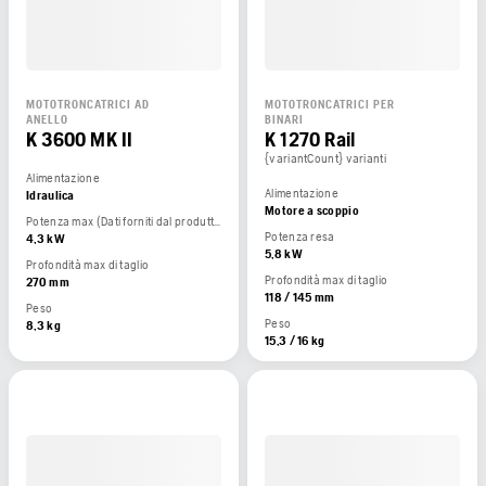
MOTOTRONCATRICI AD
MOTOTRONCATRICI PER
ANELLO
BINARI
K 3600 MK II
K 1270 Rail
{variantCount} varianti
Alimentazione
Alimentazione
Idraulica
Motore a scoppio
Potenza max (Dati forniti dal produttore del motore)
Potenza resa
4,3 kW
5,8 kW
Profondità max di taglio
Profondità max di taglio
270 mm
118 / 145 mm
Peso
Peso
8,3 kg
15,3 / 16 kg