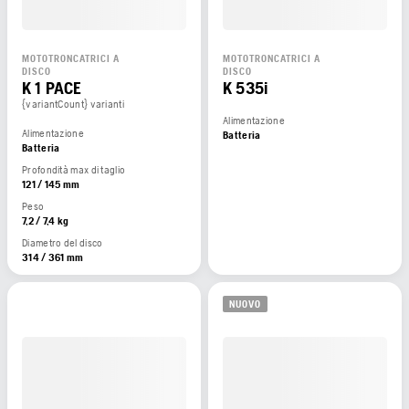
MOTOTRONCATRICI A
MOTOTRONCATRICI A
DISCO
DISCO
K 1 PACE
K 535i
{variantCount} varianti
Alimentazione
Alimentazione
Batteria
Batteria
Profondità max di taglio
121 / 145 mm
Peso
7,2 / 7,4 kg
Diametro del disco
314 / 361 mm
NUOVO