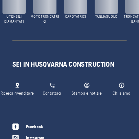
UTENSILI
MOTOTRONCATRI
CAROTATRICI
TAGLIASUOLO
TRONCATR
DIAMANTATI
CI
BAN
SEI IN HUSQVARNA CONSTRUCTION
Ricerca rivenditore
Contattaci
Stampa e notizie
Chi siamo
Facebook
Instagram