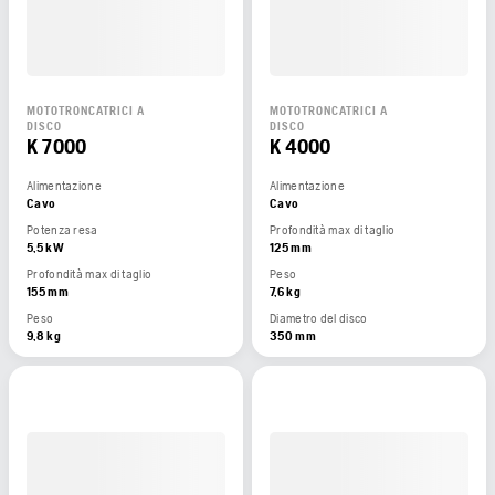
MOTOTRONCATRICI A
MOTOTRONCATRICI A
DISCO
DISCO
K 7000
K 4000
Alimentazione
Alimentazione
Cavo
Cavo
Potenza resa
Profondità max di taglio
5,5 kW
125 mm
Profondità max di taglio
Peso
155 mm
7,6 kg
Peso
Diametro del disco
9,8 kg
350 mm