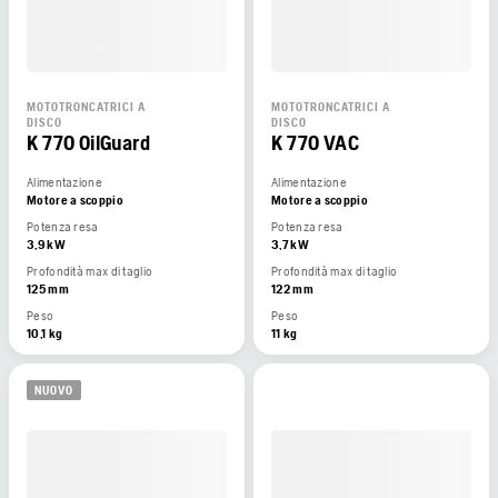
MOTOTRONCATRICI A
MOTOTRONCATRICI A
DISCO
DISCO
K 770 OilGuard
K 770 VAC
Alimentazione
Alimentazione
Motore a scoppio
Motore a scoppio
Potenza resa
Potenza resa
3,9 kW
3,7 kW
Profondità max di taglio
Profondità max di taglio
125 mm
122 mm
Peso
Peso
10,1 kg
11 kg
NUOVO