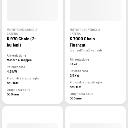
MOTOTRONCATRICI A
MOTOTRONCATRICI A
CATENA
CATENA
K 970 Chain (2-
K 7000 Chain
bulloni)
Flushcut
{variantCount} varianti
Alimentazione
Alimentazione
Motore a scoppio
Cavo
Potenza resa
Potenza resa
4,8 kW
5,5 kW
Profondità max di taglio
Profondità max di taglio
550 mm
550 mm
Lunghezza barra
Lunghezza barra
500 mm
500 mm