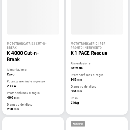
MOTOTRONCATRICI CUT-N-
MOTOTRONCATRICI PER
BREAK
PRONTO INTERVENTO
K 4000 Cut-n-
K 1 PACE Rescue
Break
Alimentazione
Batteria
Alimentazione
Cavo
Profondità max di taglio
145 mm
Potenza nominale ingresso
2,7 kW
Diametro del disco
361 mm
Profondità max di taglio
400 mm
Peso
7,9 kg
Diametro del disco
230 mm
NUOVO