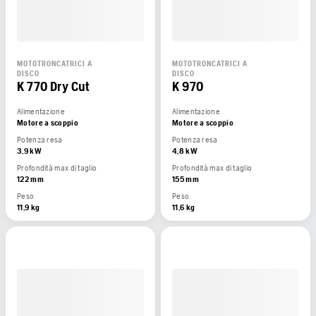
MOTOTRONCATRICI A
MOTOTRONCATRICI A
DISCO
DISCO
K 770 Dry Cut
K 970
Alimentazione
Alimentazione
Motore a scoppio
Motore a scoppio
Potenza resa
Potenza resa
3,9 kW
4,8 kW
Profondità max di taglio
Profondità max di taglio
122 mm
155 mm
Peso
Peso
11,9 kg
11,6 kg