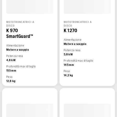
MOTOTRONCATRICI A
MOTOTRONCATRICI A
DISCO
DISCO
K 970
K 1270
SmartGuard™
Alimentazione
Motore a scoppio
Alimentazione
Motore a scoppio
Potenza resa
5,8 kW
Potenza resa
4,8 kW
Profondità max di taglio
145 mm
Profondità max di taglio
155 mm
Peso
14,2 kg
Peso
12,8 kg