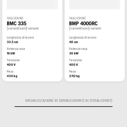
TAGLIERINE
TAGLIERINE
BMC 335
BMP 4000RC
{variantCount} varianti
{variantCount} varianti
Larghezza di lavoro
Larghezza di lavoro
33,5 cm
40 cm
Potenza resa
Potenza resa
16 kW
30 kW
Tensione
Tensione
400 V
400 V
Peso
Peso
430 kg
2.112 kg
VISUALIZZAZIONE DI {VISIBLECOUNT} DI {TOTALCOUNT}