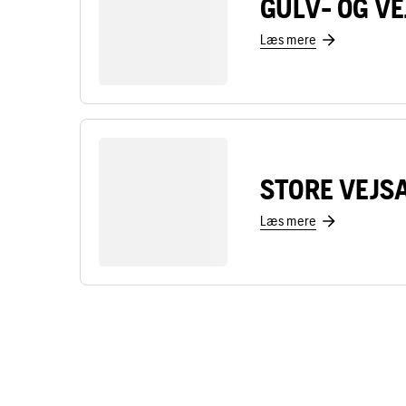
GULV- OG V
Læs mere
STORE VEJS
Læs mere