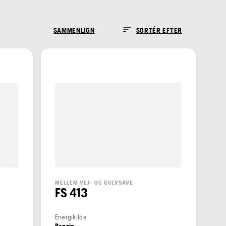
SAMMENLIGN
SORTÉR EFTER
MELLEM VEJ- OG GULVSAVE
FS 413
Energikilde
Benzin