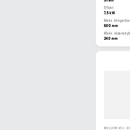
Effekt
7,5 kW
Maks. klingedi
600 mm
Maks. skæredy
240 mm
MELLEM VEJ- O