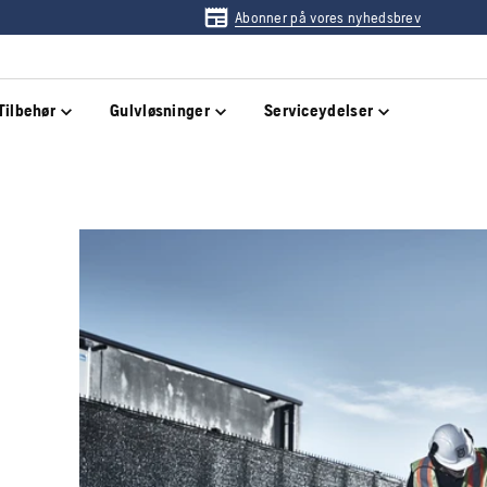
Abonner på vores nyhedsbrev
Tilbehør
Gulvløsninger
Serviceydelser