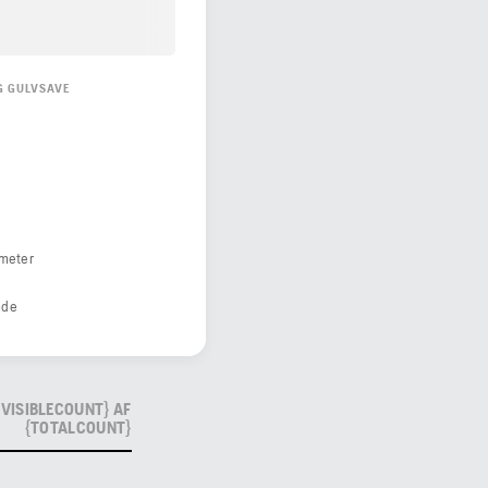
G GULVSAVE
ameter
bde
{VISIBLECOUNT} AF
{TOTALCOUNT}