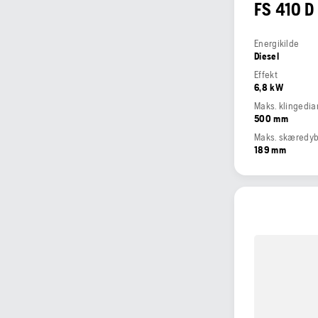
FS 410 D
Energikilde
Diesel
Effekt
6,8 kW
Maks. klingedi
500 mm
Maks. skæredy
189 mm