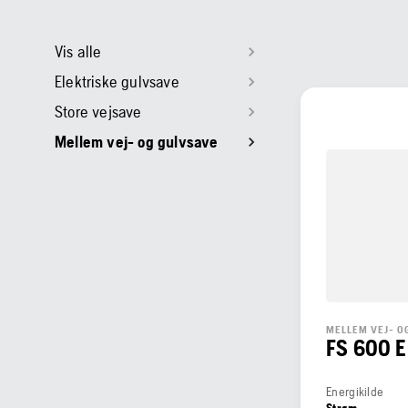
Vis alle
Elektriske gulvsave
Store vejsave
Mellem vej- og gulvsave
MELLEM VEJ- O
FS 600 E
Energikilde
Strøm