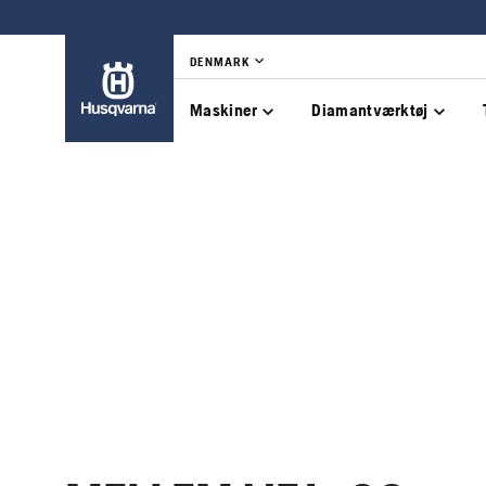
DENMARK
Maskiner
Diamantværktøj