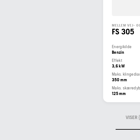
MELLEM VEJ- O
FS 305
Energikilde
Benzin
Effekt
3,6 kW
Maks. klingedi
350 mm
Maks. skæredy
125 mm
VISER 