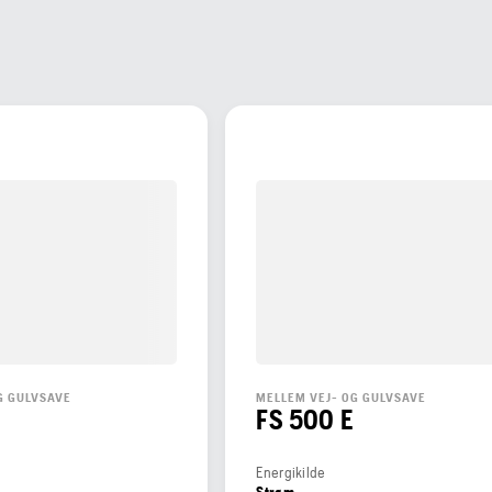
G GULVSAVE
MELLEM VEJ- OG GULVSAVE
FS 500 E
Energikilde
Strøm