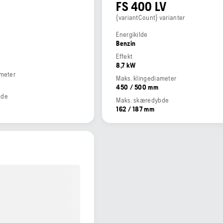
FS 400 LV
{variantCount} varianter
Energikilde
Benzin
Effekt
8,7 kW
ameter
Maks. klingediameter
450 / 500 mm
bde
Maks. skæredybde
162 / 187 mm