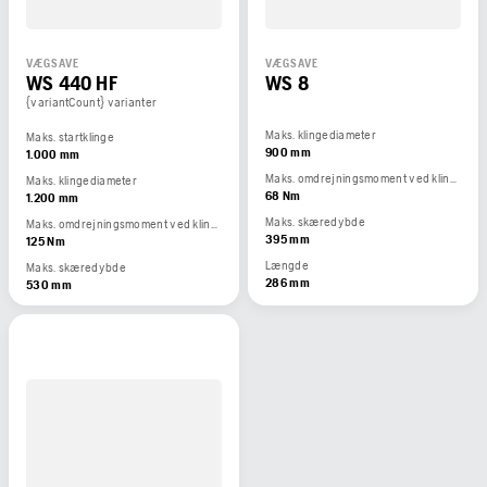
VÆGSAVE
VÆGSAVE
WS 440 HF
WS 8
{variantCount} varianter
Maks. klingediameter
Maks. startklinge
900 mm
1.000 mm
Maks. omdrejningsmoment ved klinge, Nm
Maks. klingediameter
68 Nm
1.200 mm
Maks. skæredybde
Maks. omdrejningsmoment ved klinge, Nm
395 mm
125 Nm
Længde
Maks. skæredybde
286 mm
530 mm