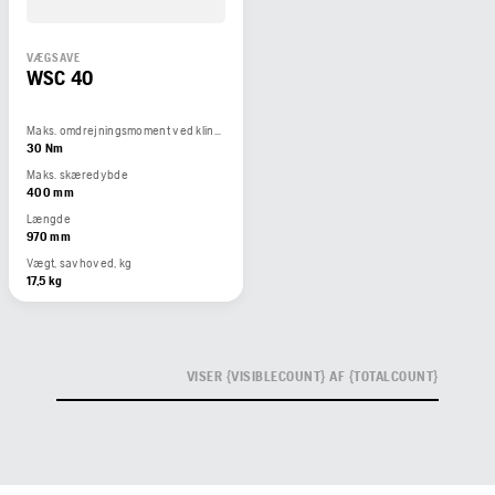
VÆGSAVE
WSC 40
Maks. omdrejningsmoment ved klinge, Nm
30 Nm
Maks. skæredybde
400 mm
Længde
970 mm
Vægt, savhoved, kg
17,5 kg
VISER {VISIBLECOUNT} AF {TOTALCOUNT}