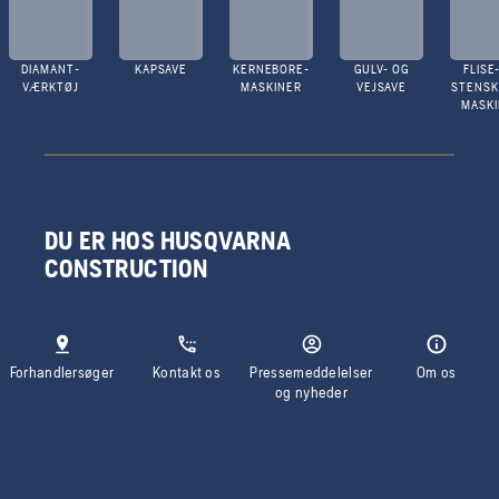
DIAMANT-
KAPSAVE
KERNEBORE-
GULV- OG
FLISE
VÆRKTØJ
MASKINER
VEJSAVE
STENS
MASK
DU ER HOS HUSQVARNA
CONSTRUCTION
Forhandlersøger
Kontakt os
Pressemeddelelser
Om os
og nyheder