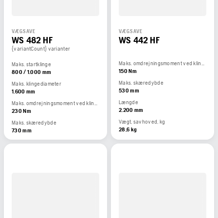
VÆGSAVE
VÆGSAVE
WS 482 HF
WS 442 HF
{variantCount} varianter
Maks. omdrejningsmoment ved klinge, Nm
Maks. startklinge
150 Nm
800 / 1.000 mm
Maks. skæredybde
Maks. klingediameter
530 mm
1.600 mm
Længde
Maks. omdrejningsmoment ved klinge, Nm
2.200 mm
230 Nm
Vægt, savhoved, kg
Maks. skæredybde
28,6 kg
730 mm