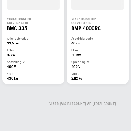
VIBRATIONSFRIE
VIBRATIONSFRIE
GULVFRÆSERE
GULVFRÆSERE
BMC 335
BMP 4000RC
Arbejdsbredde
Arbejdsbredde
33,5 cm
40 cm
Effekt
Effekt
16 kW
30 kW
Spænding, V
Spænding, V
400 V
400 V
Vægt
Vægt
430 kg
2.112 kg
VISER {VISIBLECOUNT} AF {TOTALCOUNT}