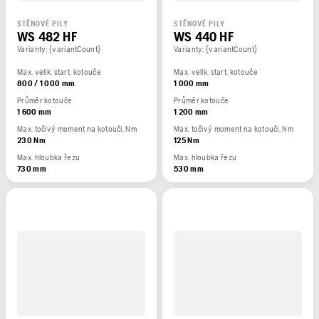
STĚNOVÉ PILY
STĚNOVÉ PILY
WS 482 HF
WS 440 HF
Varianty: {variantCount}
Varianty: {variantCount}
Max. velik. start. kotouče
Max. velik. start. kotouče
800 / 1 000 mm
1 000 mm
Průměr kotouče
Průměr kotouče
1 600 mm
1 200 mm
Max. točivý moment na kotouči, Nm
Max. točivý moment na kotouči, Nm
230 Nm
125 Nm
Max. hloubka řezu
Max. hloubka řezu
730 mm
530 mm