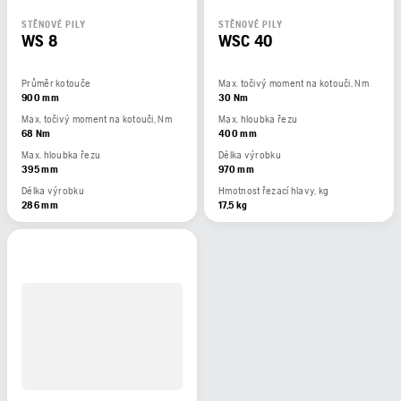
STĚNOVÉ PILY
STĚNOVÉ PILY
WS 8
WSC 40
Průměr kotouče
Max. točivý moment na kotouči, Nm
900 mm
30 Nm
Max. točivý moment na kotouči, Nm
Max. hloubka řezu
68 Nm
400 mm
Max. hloubka řezu
Délka výrobku
395 mm
970 mm
Délka výrobku
Hmotnost řezací hlavy, kg
286 mm
17,5 kg