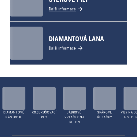
Další informace
DIAMANTOVÁ LANA
Další informace
DIAMANTOVÉ
ROZBRUŠOVACÍ
JÁDROVÉ
SPÁROVÉ
PILY NA D
NÁSTROJE
PILY
VRTAČKY NA
ŘEZAČKY
A STOLN
BETON