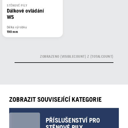
STĚNOVÉ PILY
Dálkové ovládání
WS
Délka výrobku
190 mm
ZOBRAZENO {VISIBLECOUNT} Z {TOTALCOUNT}
ZOBRAZIT SOUVISEJÍCÍ KATEGORIE
PŘÍSLUŠENSTVÍ PRO
STĚNOVÉ PILY