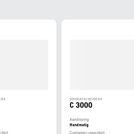
ERS
VOORAFSCHEIDERS
C 3000
Aandrijving
Handmatig
iteit
Container capaciteit