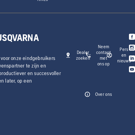
HUSQVARNA
Neem
Pers
Dealer
contact
en
 voor onze eindgebruikers
zoeken
met
nieuws
ons op
enspartner te zijn en
productiever en succesvoller
 later, op een
Over ons