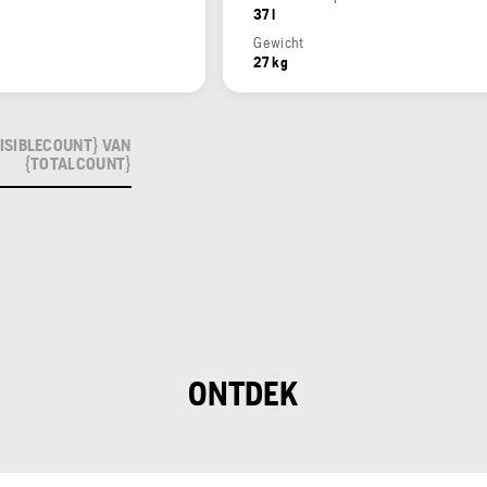
37 l
Gewicht
27 kg
ISIBLECOUNT} VAN
{TOTALCOUNT}
ONTDEK