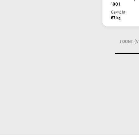
100 l
Gewicht
67 kg
TOONT {V