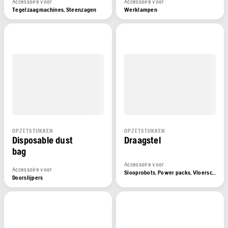
Accessoire voor
Accessoire voor
Tegelzaagmachines, Steenzagen
Werklampen
OPZETSTUKKEN
OPZETSTUKKEN
Disposable dust
Draagstel
bag
Accessoire voor
Accessoire voor
Slooprobots, Power packs, Vloerschuurmachines, Wandzagen / Slooprobots, Wandzagen, Power packs
Doorslijpers