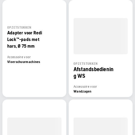
OPZETSTUKKEN
Adapter voor Redi
Lock™-pads met
hars, Ø 75 mm
Accessoire voor
Vloerschuurmachines
OPZETSTUKKEN
Afstandsbedienin
g WS
Accessoire voor
Wandzagen