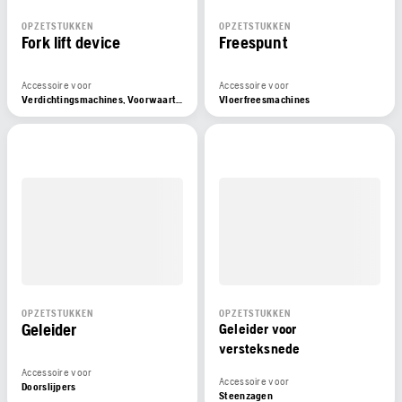
OPZETSTUKKEN
OPZETSTUKKEN
Fork lift device
Freespunt
Accessoire voor
Accessoire voor
Verdichtingsmachines, Voorwaartse trilplaten
Vloerfreesmachines
OPZETSTUKKEN
OPZETSTUKKEN
Geleider
Geleider voor
versteksnede
Accessoire voor
Accessoire voor
Doorslijpers
Steenzagen