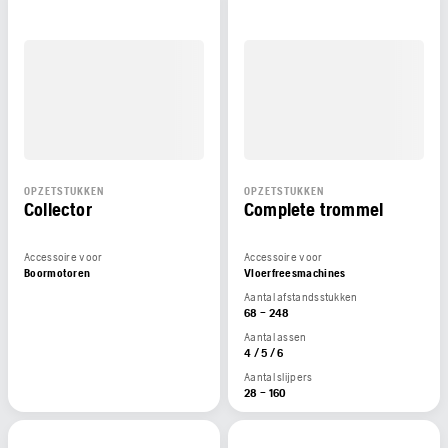
OPZETSTUKKEN
OPZETSTUKKEN
Collector
Complete trommel
Accessoire voor
Accessoire voor
Boormotoren
Vloerfreesmachines
Aantal afstandsstukken
68 – 248
Aantal assen
4 / 5 / 6
Aantal slijpers
28 – 160