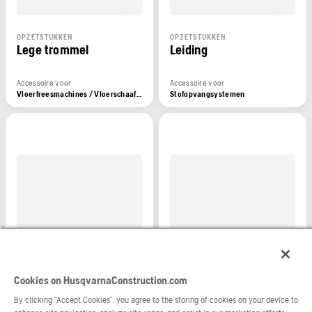
OPZETSTUKKEN
OPZETSTUKKEN
Lege trommel
Leiding
Accessoire voor
Accessoire voor
Vloerfreesmachines / Vloerschaafmachines
Stofopvangsystemen
OPZETSTUKKEN
OPZETSTUKKEN
Light kit
Magnetische
Cookies on HusqvarnaConstruction.com
bezems
By clicking “Accept Cookies”, you agree to the storing of cookies on your device to
Accessoire voor