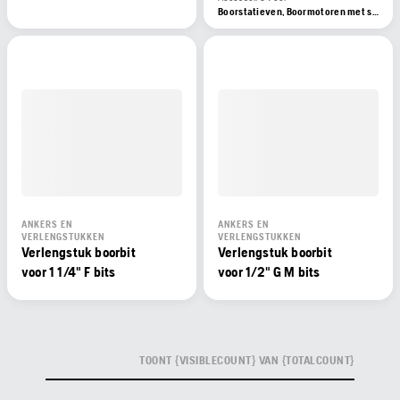
Boorstatieven, Boormotoren met statief
ANKERS EN
ANKERS EN
VERLENGSTUKKEN
VERLENGSTUKKEN
Verlengstuk boorbit
Verlengstuk boorbit
voor 1 1/4" F bits
voor 1/2" G M bits
TOONT {VISIBLECOUNT} VAN {TOTALCOUNT}