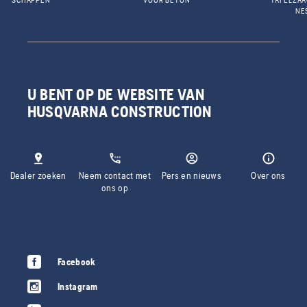
SCHAPPEN
VOOR BETON
TAFELZA
NE
U BENT OP DE WEBSITE VAN
HUSQVARNA CONSTRUCTION
Dealer zoeken
Neem contact met
Pers en nieuws
Over ons
ons op
Facebook
Instagram