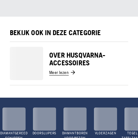
BEKIJK OOK IN DEZE CATEGORIE
OVER HUSQVARNA-
ACCESSOIRES
Meer lezen
DIAMANTGEREED
DOORSLIJPERS
DIAMANTBOREN
VLOERZAGEN
TEGEL