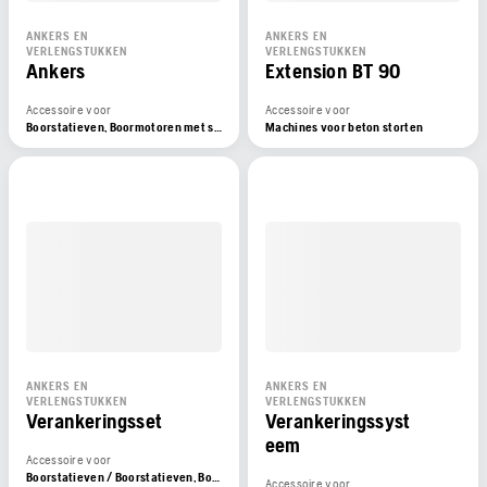
ANKERS EN
ANKERS EN
VERLENGSTUKKEN
VERLENGSTUKKEN
Ankers
Extension BT 90
Accessoire voor
Accessoire voor
Boorstatieven, Boormotoren met statief
Machines voor beton storten
ANKERS EN
ANKERS EN
VERLENGSTUKKEN
VERLENGSTUKKEN
Verankeringsset
Verankeringssyst
eem
Accessoire voor
Boorstatieven / Boorstatieven, Boormotoren met statief, Boormotoren
Accessoire voor