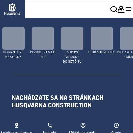
DIAMANTOVÉ
ROZBRUSOVACIE
JADROVÉ
PODLAHOVÉ PÍLY
PÍLY NA D
NÁSTROJE
PÍLY
VŔTAČKY
A MUR
DO BETÓNU
NACHÁDZATE SA NA STRÁNKACH
HUSQVARNA CONSTRUCTION
Lokátor predajcov
Kontakt
Médiá a novinky
O nás