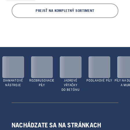
PREJSŤ NA KOMPLETNÝ SORTIMENT
DIAMANTOVÉ
ROZBRUSOVACIE
JADROVÉ
PODLAHOVÉ PÍLY
PÍLY NA D
NÁSTROJE
PÍLY
VŔTAČKY
A MUR
DO BETÓNU
NACHÁDZATE SA NA STRÁNKACH