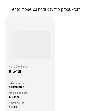
Tento model sa hodí k týmto produktom
KOTÚČOVÉ PÍLY
K 540i
Zdroj napájania
Akumulátor
Max. hĺbka rezu
100 mm
Hmotnosť, kg
4,17 kg