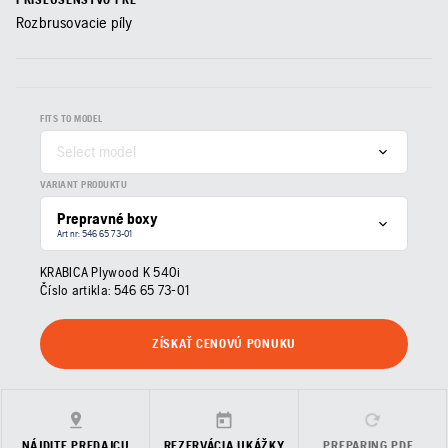
Rozbrusovacie píly
FITS TO MODEL
Select model
VARIANT PRODUKTU
Prepravné boxy
Art nr: 546 65 73‑01
KRABICA Plywood K 540i
Číslo artikla:
546 65 73‑01
ZÍSKAŤ CENOVÚ PONUKU
NÁJDITE PREDAJCU
REZERVÁCIA UKÁŽKY
PREPARING PDF…