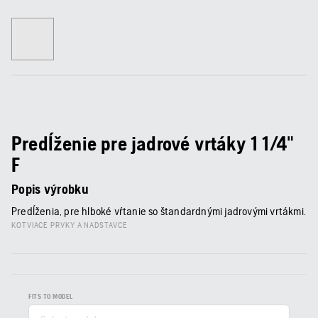
Predĺženie pre jadrové vrtáky 1 1/4"
F
Popis výrobku
Predĺženia, pre hlboké vŕtanie so štandardnými jadrovými vrtákmi.
KOTVIACE PRVKY A NADSTAVCE
FITS TO MODEL