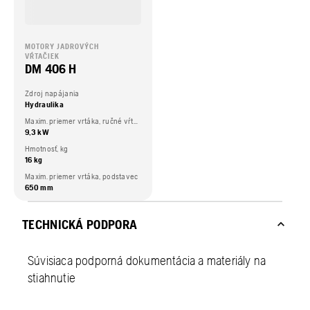
MOTORY JADROVÝCH
VŔTAČIEK
DM 406 H
Zdroj napájania
Hydraulika
Maxim. priemer vrtáka, ručné vŕtanie
9,3 kW
Hmotnosť, kg
16 kg
Maxim. priemer vrtáka, podstavec
650 mm
TECHNICKÁ PODPORA
Súvisiaca podporná dokumentácia a materiály na
stiahnutie