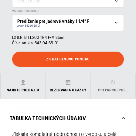
Select model
VARIANT PRODUKTU
Predĺženie pre jadrové vrtáky 1 1/4" F
Art nr: 543 04 65‑01
EXTEN. BIT:L200 11/4 F-M Steel
Číslo artikla:
543 04 65‑01
ZÍSKAŤ CENOVÚ PONUKU
NÁJDITE PREDAJCU
REZERVÁCIA UKÁŽKY
PREPARING PDF…
TABUĽKA TECHNICKÝCH ÚDAJOV
Získajte kompletné podrobnosti o výrobku a celé