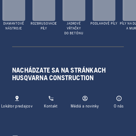
DIAMANTOVÉ
ROZBRUSOVACIE
JADROVÉ
PODLAHOVÉ PÍLY
PÍLY NA D
NÁSTROJE
PÍLY
VŔTAČKY
A MUR
DO BETÓNU
NACHÁDZATE SA NA STRÁNKACH
HUSQVARNA CONSTRUCTION
Lokátor predajcov
Kontakt
Médiá a novinky
O nás