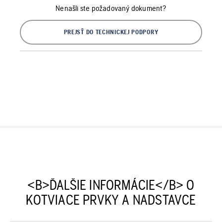
Nenašli ste požadovaný dokument?
PREJSŤ DO TECHNICKEJ PODPORY
<B>ĎALŠIE INFORMÁCIE</B> O
KOTVIACE PRVKY A NADSTAVCE