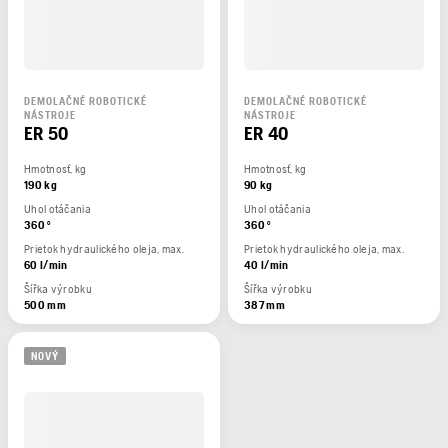
DEMOLAČNÉ ROBOTICKÉ
DEMOLAČNÉ ROBOTICKÉ
NÁSTROJE
NÁSTROJE
ER 50
ER 40
Hmotnosť, kg
Hmotnosť, kg
190 kg
90 kg
Uhol otáčania
Uhol otáčania
360 °
360 °
Prietok hydraulického oleja, max.
Prietok hydraulického oleja, max.
60 l/min
40 l/min
Šířka výrobku
Šířka výrobku
500 mm
387 mm
NOVÝ