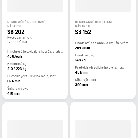
DEMOLAČNÉ ROBOTICKÉ
DEMOLAČNÉ ROBOTICKÉ
NÁSTROJE
NÁSTROJE
SB 202
SB 152
Počet variantov:
{variantCount}
Hmotnosť, bez obalu a kotúča, vrátane 3 m kábla.
254 Joule
Hmotnosť, bez obalu a kotúča, vrátane 3 m kábla.
Hmotnosť, kg
406 Joule
148 kg
Hmotnosť, kg
Prietok hydraulického oleja, max.
210 / 223 kg
45 l/min
Prietok hydraulického oleja, max.
Šířka výrobku
66 l/min
390 mm
Šířka výrobku
410 mm