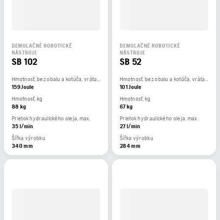
DEMOLAČNÉ ROBOTICKÉ
DEMOLAČNÉ ROBOTICKÉ
NÁSTROJE
NÁSTROJE
SB 102
SB 52
Hmotnosť, bez obalu a kotúča, vrátane 3 m kábla.
Hmotnosť, bez obalu a kotúča, vrátane 3 m kábla.
159 Joule
101 Joule
Hmotnosť, kg
Hmotnosť, kg
88 kg
67 kg
Prietok hydraulického oleja, max.
Prietok hydraulického oleja, max.
35 l/min
27 l/min
Šířka výrobku
Šířka výrobku
340 mm
284 mm