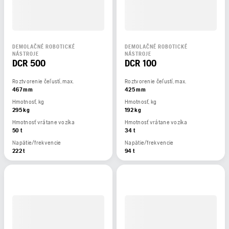
DEMOLAČNÉ ROBOTICKÉ
DEMOLAČNÉ ROBOTICKÉ
NÁSTROJE
NÁSTROJE
DCR 500
DCR 100
Roztvorenie čeľustí, max.
Roztvorenie čeľustí, max.
467 mm
425 mm
Hmotnosť, kg
Hmotnosť, kg
295 kg
192 kg
Hmotnosť vrátane vozíka
Hmotnosť vrátane vozíka
50 t
34 t
Napätie/frekvencie
Napätie/frekvencie
222 t
94 t