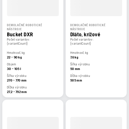
DEMOLAČNÉ ROBOTICKÉ
DEMOLAČNÉ ROBOTICKÉ
NÁSTROJE
NÁSTROJE
Bucket DXR
Dláto, krížové
Počet variantov:
Počet variantov:
{variantCount}
{variantCount}
Hmotnosť, kg
Hmotnosť, kg
22 – 90 kg
7,6 kg
Objem
Šířka výrobku
30 – 105 l
50 mm
Šířka výrobku
Dĺžka výrobku
270 – 770 mm
505 mm
Dĺžka výrobku
27,2 – 792 mm