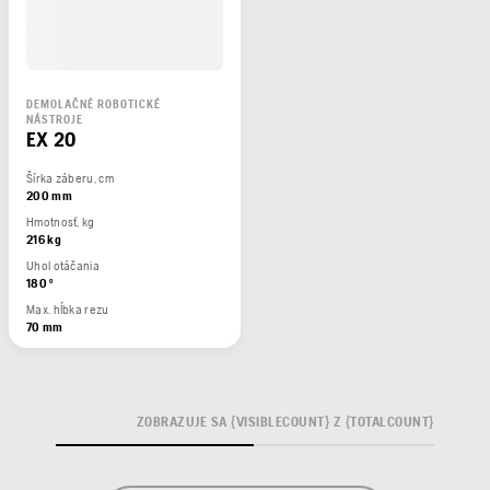
DEMOLAČNÉ ROBOTICKÉ
NÁSTROJE
EX 20
Šírka záberu, cm
200 mm
Hmotnosť, kg
216 kg
Uhol otáčania
180 °
Max. hĺbka rezu
70 mm
ZOBRAZUJE SA {VISIBLECOUNT} Z {TOTALCOUNT}