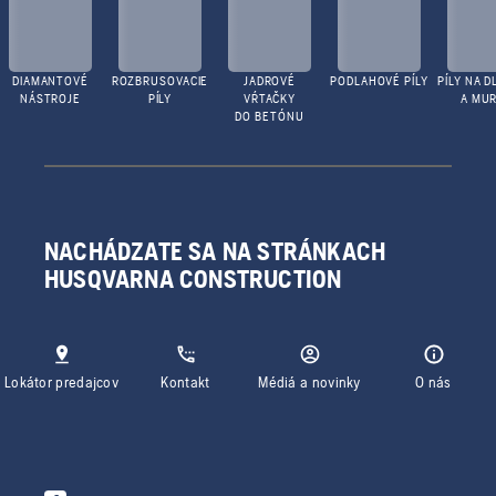
DIAMANTOVÉ
ROZBRUSOVACIE
JADROVÉ
PODLAHOVÉ PÍLY
PÍLY NA D
NÁSTROJE
PÍLY
VŔTAČKY
A MUR
DO BETÓNU
NACHÁDZATE SA NA STRÁNKACH
HUSQVARNA CONSTRUCTION
Lokátor predajcov
Kontakt
Médiá a novinky
O nás