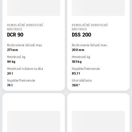
DEMOLAČNÉ ROBOTICKÉ
DEMOLAČNÉ ROBOTICKÉ
NÁSTROJE
NÁSTROJE
DCR 90
DSS 200
Roztvorenie čeľustí, max.
Roztvorenie čeľustí, max.
271 mm
200 mm
Hmotnosť, kg
Hmotnosť, kg
94 kg
185 kg
Hmotnosť vrátane vozíka
Napätie/frekvencie
24 t
85,7 t
Napätie/frekvencie
Uhol otáčania
74 t
360 °