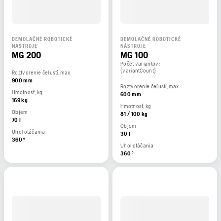
DEMOLAČNÉ ROBOTICKÉ
DEMOLAČNÉ ROBOTICKÉ
NÁSTROJE
NÁSTROJE
MG 200
MG 100
Počet variantov:
{variantCount}
Roztvorenie čeľustí, max.
900 mm
Roztvorenie čeľustí, max.
Hmotnosť, kg
600 mm
169 kg
Hmotnosť, kg
Objem
81 / 100 kg
70 l
Objem
Uhol otáčania
30 l
360 °
Uhol otáčania
360 °