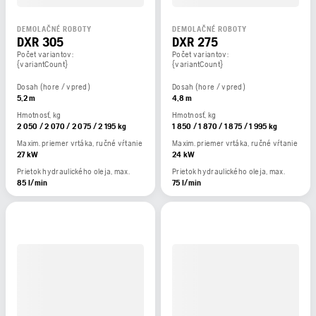
DEMOLAČNÉ ROBOTY
DEMOLAČNÉ ROBOTY
DXR 305
DXR 275
Počet variantov:
Počet variantov:
{variantCount}
{variantCount}
Dosah (hore / vpred)
Dosah (hore / vpred)
5,2 m
4,8 m
Hmotnosť, kg
Hmotnosť, kg
2 050 / 2 070 / 2 075 / 2 195 kg
1 850 / 1 870 / 1 875 / 1 995 kg
Maxim. priemer vrtáka, ručné vŕtanie
Maxim. priemer vrtáka, ručné vŕtanie
27 kW
24 kW
Prietok hydraulického oleja, max.
Prietok hydraulického oleja, max.
85 l/min
75 l/min