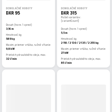
DEMOLAČNÉ ROBOTY
DEMOLAČNÉ ROBOTY
DXR 95
DXR 315
Počet variantov:
{variantCount}
Dosah (hore / vpred)
3,16 m
Dosah (hore / vpred)
5,5 m
Hmotnosť, kg
589 kg
Hmotnosť, kg
2 110 / 2 130 / 2 135 / 2 255 kg
Maxim. priemer vrtáka, ručné vŕtanie
9,8 kW
Maxim. priemer vrtáka, ručné vŕtanie
27 kW
Prietok hydraulického oleja, max.
32 l/min
Prietok hydraulického oleja, max.
85 l/min