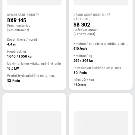
DEMOLAČNÉ ROBOTY
DEMOLAČNÉ ROBOTICKÉ
DXR 145
NÁSTROJE
SB 302
Počet variantov:
{variantCount}
Počet variantov:
{variantCount}
Dosah (hore / vpred)
Hmotnosť, bez obalu a kotúča, vrátane 3 m kábla.
4,4 m
610 Joule
Hmotnosť, kg
Hmotnosť, kg
1 040 / 1 050 kg
299 / 306 kg
Maxim. priemer vrtáka, ručné vŕtanie
Prietok hydraulického oleja, max.
18,5 kW
80 l/min
Prietok hydraulického oleja, max.
Šířka výrobku
52 l/min
460 mm