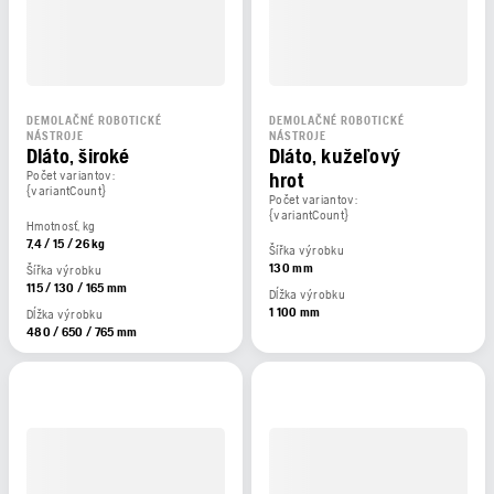
DEMOLAČNÉ ROBOTICKÉ
DEMOLAČNÉ ROBOTICKÉ
NÁSTROJE
NÁSTROJE
Dláto, široké
Dláto, kužeľový
Počet variantov:
hrot
{variantCount}
Počet variantov:
{variantCount}
Hmotnosť, kg
7,4 / 15 / 26 kg
Šířka výrobku
130 mm
Šířka výrobku
115 / 130 / 165 mm
Dĺžka výrobku
1 100 mm
Dĺžka výrobku
480 / 650 / 765 mm