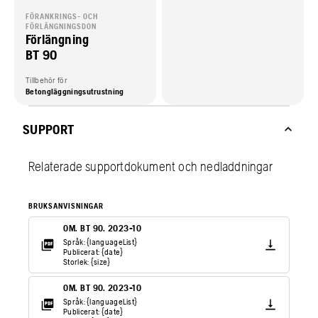
FÖRANKRINGS- OCH
FÖRLÄNGNINGSDON
Förlängning
BT 90
Tillbehör för
Betongläggningsutrustning
SUPPORT
Relaterade supportdokument och nedladdningar
BRUKSANVISNINGAR
OM. BT 90. 2023-10
Språk: {languageList}
Publicerat: {date}
Storlek: {size}
OM. BT 90. 2023-10
Språk: {languageList}
Publicerat: {date}