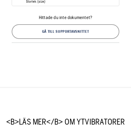
Storlek: {size}
Hittade du inte dokumentet?
GÅ TILL SUPPORTAVSNITTET
<B>LÄS MER</B> OM YTVIBRATORER