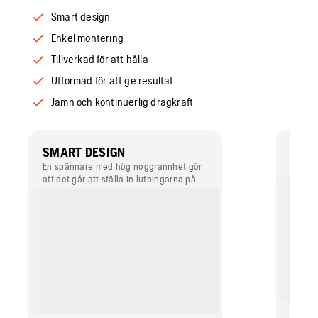
Smart design
Enkel montering
Tillverkad för att hålla
Utformad för att ge resultat
Jämn och kontinuerlig dragkraft
SMART DESIGN
ENKE
En spännare med hög noggrannhet gör
Monter
att det går att ställa in lutningarna på
vibrobalkens sektioner oberoende av
varandra.