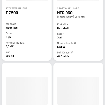
STOFTAVSKILJARE
STOFTAVSKILJARE
T 7500
HTC D60
{variantCount} varianter
Kraftkälla
Kraftkälla
Med sladd
Med sladd
Faser
Faser
3 ph
3 ph
Nominell ineffekt
Nominell ineffekt
5,5 kW
5,5 kW
Vikt
Luftflöde, m3/h
206 kg
440 m³/h