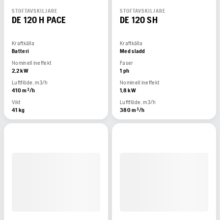
STOFTAVSKILJARE
STOFTAVSKILJARE
DE 120 H PACE
DE 120 SH
Kraftkälla
Kraftkälla
Batteri
Med sladd
Nominell ineffekt
Faser
2,2 kW
1 ph
Luftflöde, m3/h
Nominell ineffekt
410 m³/h
1,8 kW
Vikt
Luftflöde, m3/h
41 kg
380 m³/h