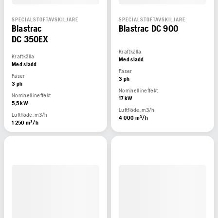
SPECIALSTOFTAVSKILJARE
SPECIALSTOFTAVSKILJARE
Blastrac
Blastrac DC 900
DC 350EX
Kraftkälla
Kraftkälla
Med sladd
Med sladd
Faser
Faser
3 ph
3 ph
Nominell ineffekt
Nominell ineffekt
17 kW
5,5 kW
Luftflöde, m3/h
Luftflöde, m3/h
4 000 m³/h
1 250 m³/h