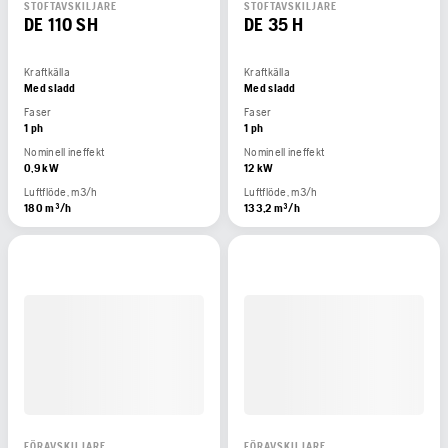
STOFTAVSKILJARE
STOFTAVSKILJARE
DE 110 SH
DE 35 H
Kraftkälla
Kraftkälla
Med sladd
Med sladd
Faser
Faser
1 ph
1 ph
Nominell ineffekt
Nominell ineffekt
0,9 kW
12 kW
Luftflöde, m3/h
Luftflöde, m3/h
180 m³/h
133,2 m³/h
FÖRAVSKILJARE
FÖRAVSKILJARE