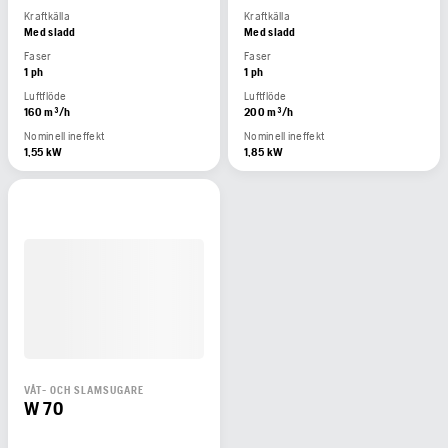
Kraftkälla
Kraftkälla
Med sladd
Med sladd
Faser
Faser
1 ph
1 ph
Luftflöde
Luftflöde
160 m³/h
200 m³/h
Nominell ineffekt
Nominell ineffekt
1,55 kW
1,85 kW
VÅT- OCH SLAMSUGARE
W 70