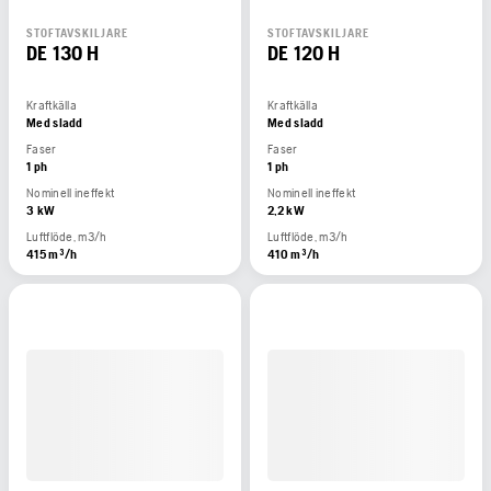
STOFTAVSKILJARE
STOFTAVSKILJARE
DE 130 H
DE 120 H
Kraftkälla
Kraftkälla
Med sladd
Med sladd
Faser
Faser
1 ph
1 ph
Nominell ineffekt
Nominell ineffekt
3 kW
2,2 kW
Luftflöde, m3/h
Luftflöde, m3/h
415 m³/h
410 m³/h