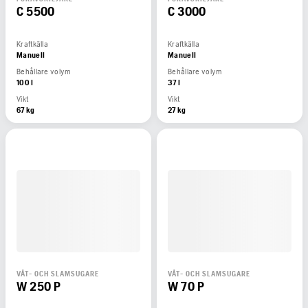
C 5500
C 3000
Kraftkälla
Kraftkälla
Manuell
Manuell
Behållare volym
Behållare volym
100 l
37 l
Vikt
Vikt
67 kg
27 kg
VÅT- OCH SLAMSUGARE
VÅT- OCH SLAMSUGARE
W 250 P
W 70 P