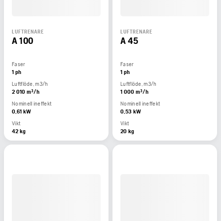
LUFTRENARE
LUFTRENARE
A 100
A 45
Faser
Faser
1 ph
1 ph
Luftflöde, m3/h
Luftflöde, m3/h
2 010 m³/h
1 000 m³/h
Nominell ineffekt
Nominell ineffekt
0,61 kW
0,53 kW
Vikt
Vikt
42 kg
20 kg