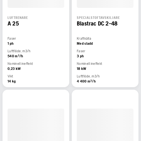
LUFTRENARE
SPECIALSTOFTAVSKILJARE
A 25
Blastrac DC 2-48
Faser
Kraftkälla
1 ph
Med sladd
Luftflöde, m3/h
Faser
540 m³/h
3 ph
Nominell ineffekt
Nominell ineffekt
0,23 kW
18 kW
Vikt
Luftflöde, m3/h
14 kg
4 400 m³/h