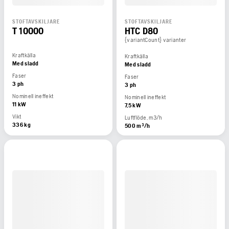
STOFTAVSKILJARE
STOFTAVSKILJARE
T 10000
HTC D80
{variantCount} varianter
Kraftkälla
Kraftkälla
Med sladd
Med sladd
Faser
Faser
3 ph
3 ph
Nominell ineffekt
Nominell ineffekt
11 kW
7,5 kW
Vikt
Luftflöde, m3/h
336 kg
500 m³/h