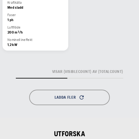
Kraftkälla
Med sladd
Faser
1 ph
Luftflöde
200 m³/h
Nominell ineffekt
1,2 kW
VISAR {VISIBLECOUNT} AV {TOTALCOUNT}
LADDA FLER
UTFORSKA