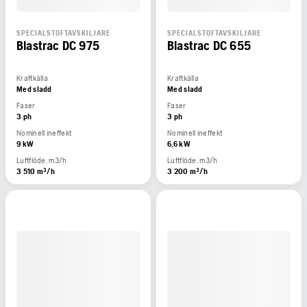
SPECIALSTOFTAVSKILJARE
SPECIALSTOFTAVSKILJARE
Blastrac DC 975
Blastrac DC 655
Kraftkälla
Kraftkälla
Med sladd
Med sladd
Faser
Faser
3 ph
3 ph
Nominell ineffekt
Nominell ineffekt
9 kW
6,6 kW
Luftflöde, m3/h
Luftflöde, m3/h
3 510 m³/h
3 200 m³/h