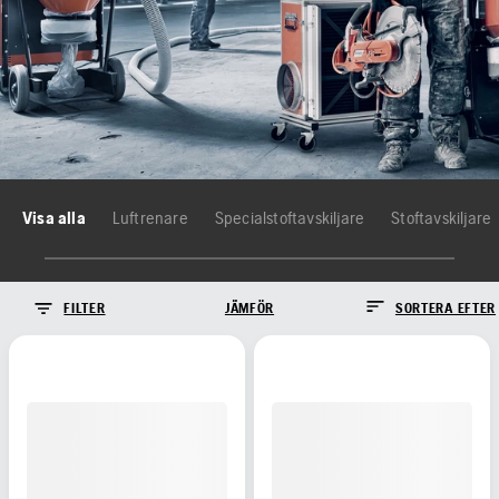
Visa alla
Luftrenare
Specialstoftavskiljare
Stoftavskiljare
FILTER
JÄMFÖR
SORTERA EFTER