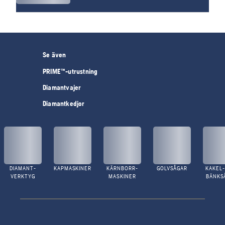
Se även
PRIME™-utrustning
Diamantvajer
Diamantkedjor
DIAMANT-
KAPMASKINER
KÄRNBORR-
GOLVSÅGAR
KAKEL-
VERKTYG
MASKINER
BÄNKS