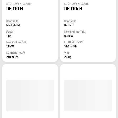
STOFTAVSKILJARE
STOFTAVSKILJARE
DE 110 H
DE 110i H
Kraftkälla
Kraftkälla
Med sladd
Batteri
Faser
Nominell ineffekt
1 ph
0,9 kW
Nominell ineffekt
Luftflöde, m3/h
1,1 kW
180 m³/h
Luftflöde, m3/h
Vikt
210 m³/h
26 kg