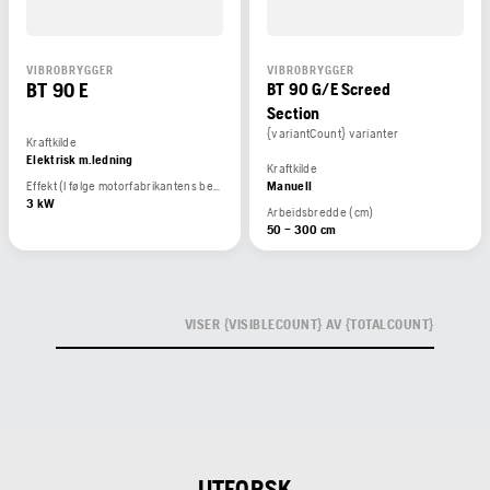
VIBROBRYGGER
VIBROBRYGGER
BT 90 E
BT 90 G/E Screed
Section
{variantCount} varianter
Kraftkilde
Elektrisk m.ledning
Kraftkilde
Effekt (I følge motorfabrikantens beregninger)
Manuell
3 kW
Arbeidsbredde (cm)
50 – 300 cm
VISER {VISIBLECOUNT} AV {TOTALCOUNT}
UTFORSK