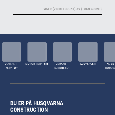
VISER {VISIBLECOUNT} AV {TOTALCOUNT}
DIAMANT-
MOTOR-KAPPERE
DIAMANT-
GULVSAGER
FLISE
VERKTØY
KJERNEBOR
BORDS
DU ER PÅ HUSQVARNA
CONSTRUCTION