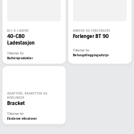
BLI-X-LADERE
ANKERE OG FORLENGERE
40-C80
Forlenger BT 90
Ladestasjon
Tilbehør for
Tilbehør for
Betongutleggingsutstyr
Batteriprodukter
ADAPTERE, BRAKETTER OG
KOBLINGER
Bracket
Tilbehør for
Eksterne vibratorer