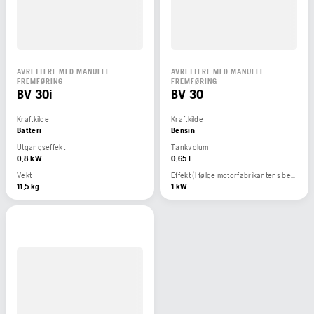
AVRETTERE MED MANUELL
AVRETTERE MED MANUELL
FREMFØRING
FREMFØRING
BV 30i
BV 30
Kraftkilde
Kraftkilde
Batteri
Bensin
Utgangseffekt
Tankvolum
0,8 kW
0,65 l
Vekt
Effekt (I følge motorfabrikantens beregninger)
11,5 kg
1 kW