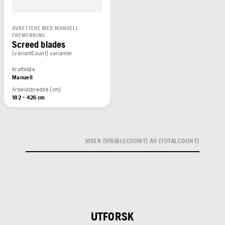
AVRETTERE MED MANUELL
FREMFØRING
Screed blades
{variantCount} varianter
Kraftkilde
Manuell
Arbeidsbredde (cm)
182 – 426 cm
VISER {VISIBLECOUNT} AV {TOTALCOUNT}
UTFORSK