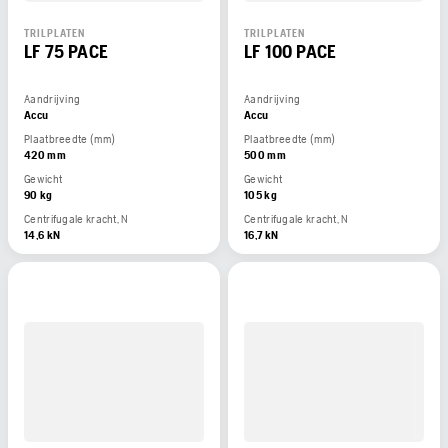
TRILPLATEN
TRILPLATEN
LF 75 PACE
LF 100 PACE
Aandrijving
Aandrijving
Accu
Accu
Plaatbreedte (mm)
Plaatbreedte (mm)
420 mm
500 mm
Gewicht
Gewicht
90 kg
105 kg
Centrifugale kracht, N
Centrifugale kracht, N
14,6 kN
16,7 kN