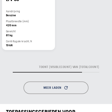
Aandrijving
Benzine
Plaatbreedte (mm)
420 mm
Gewicht
81 kg
Centrifugale kracht, N
19 kN
TOONT {VISIBLECOUNT} VAN {TOTALCOUNT}
MEER LADEN