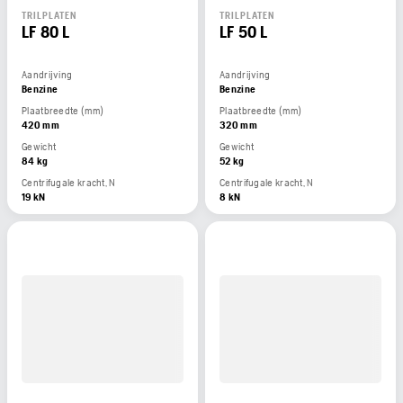
TRILPLATEN
TRILPLATEN
LF 80 L
LF 50 L
Aandrijving
Aandrijving
Benzine
Benzine
Plaatbreedte (mm)
Plaatbreedte (mm)
420 mm
320 mm
Gewicht
Gewicht
84 kg
52 kg
Centrifugale kracht, N
Centrifugale kracht, N
19 kN
8 kN