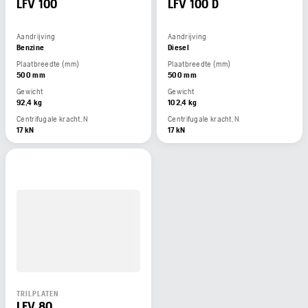
LFV 100
LFV 100 D
Aandrijving
Aandrijving
Benzine
Diesel
Plaatbreedte (mm)
Plaatbreedte (mm)
500 mm
500 mm
Gewicht
Gewicht
92,4 kg
102,4 kg
Centrifugale kracht, N
Centrifugale kracht, N
17 kN
17 kN
TRILPLATEN
LFV 80