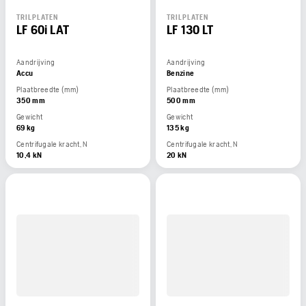
TRILPLATEN
TRILPLATEN
LF 60i LAT
LF 130 LT
Aandrijving
Aandrijving
Accu
Benzine
Plaatbreedte (mm)
Plaatbreedte (mm)
350 mm
500 mm
Gewicht
Gewicht
69 kg
135 kg
Centrifugale kracht, N
Centrifugale kracht, N
10,4 kN
20 kN