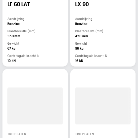
LF 60 LAT
LX 90
Aandrijving
Aandrijving
Benzine
Benzine
Plaatbreedte (mm)
Plaatbreedte (mm)
350 mm
450 mm
Gewicht
Gewicht
67 kg
96 kg
Centrifugale kracht, N
Centrifugale kracht, N
10 kN
16 kN
TRILPLATEN
TRILPLATEN