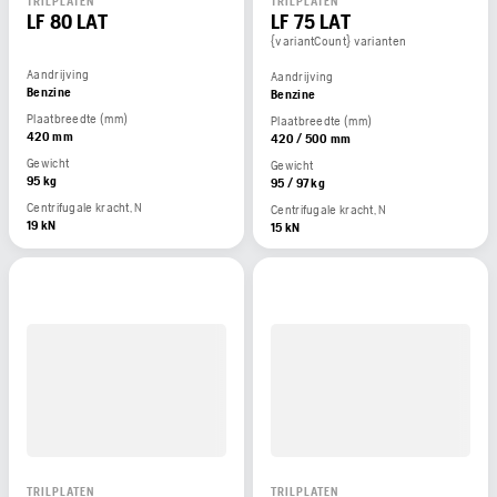
TRILPLATEN
TRILPLATEN
LF 80 LAT
LF 75 LAT
{variantCount} varianten
Aandrijving
Aandrijving
Benzine
Benzine
Plaatbreedte (mm)
Plaatbreedte (mm)
420 mm
420 / 500 mm
Gewicht
Gewicht
95 kg
95 / 97 kg
Centrifugale kracht, N
Centrifugale kracht, N
19 kN
15 kN
TRILPLATEN
TRILPLATEN