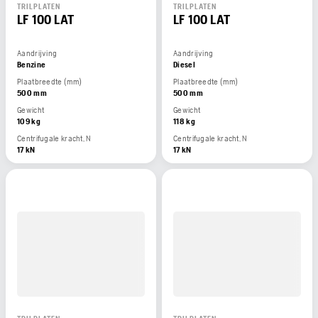
TRILPLATEN
TRILPLATEN
LF 100 LAT
LF 100 LAT
Aandrijving
Aandrijving
Benzine
Diesel
Plaatbreedte (mm)
Plaatbreedte (mm)
500 mm
500 mm
Gewicht
Gewicht
109 kg
118 kg
Centrifugale kracht, N
Centrifugale kracht, N
17 kN
17 kN