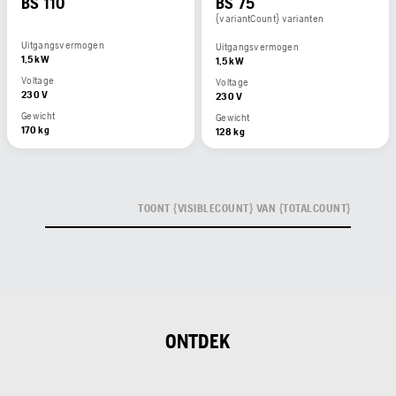
BS 110
BS 75
{variantCount} varianten
Uitgangsvermogen
Uitgangsvermogen
1,5 kW
1,5 kW
Voltage
Voltage
230 V
230 V
Gewicht
Gewicht
170 kg
128 kg
TOONT {VISIBLECOUNT} VAN {TOTALCOUNT}
ONTDEK