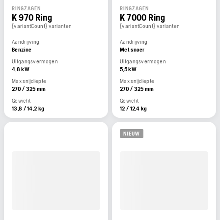
RINGZAGEN
RINGZAGEN
K 970 Ring
K 7000 Ring
{variantCount} varianten
{variantCount} varianten
Aandrijving
Aandrijving
Benzine
Met snoer
Uitgangsvermogen
Uitgangsvermogen
4,8 kW
5,5 kW
Max snijdiepte
Max snijdiepte
270 / 325 mm
270 / 325 mm
Gewicht
Gewicht
13,8 / 14,2 kg
12 / 12,4 kg
NIEUW