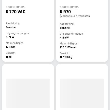
DOORSLIJPERS
DOORSLIJPERS
K 770 VAC
K 970
{variantCount} varianten
Aandrijving
Aandrijving
Benzine
Benzine
Uitgangsvermogen
Uitgangsvermogen
3,7 kW
4,8 kW
Max snijdiepte
Max snijdiepte
122 mm
125 / 155 mm
Gewicht
Gewicht
11 kg
11 / 11,6 kg