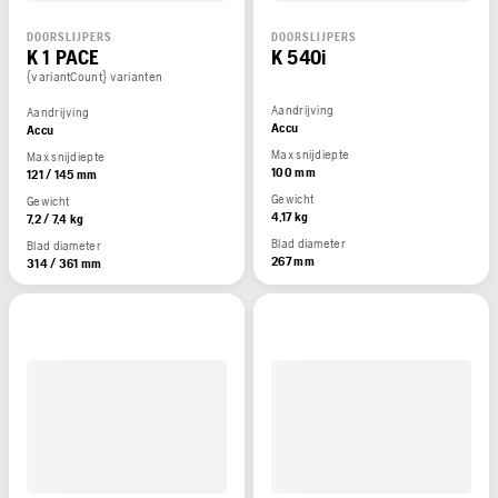
DOORSLIJPERS
DOORSLIJPERS
K 1 PACE
K 540i
{variantCount} varianten
Aandrijving
Aandrijving
Accu
Accu
Max snijdiepte
Max snijdiepte
100 mm
121 / 145 mm
Gewicht
Gewicht
4,17 kg
7,2 / 7,4 kg
Blad diameter
Blad diameter
267 mm
314 / 361 mm