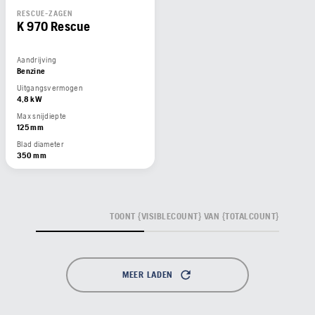
RESCUE-ZAGEN
K 970 Rescue
Aandrijving
Benzine
Uitgangsvermogen
4,8 kW
Max snijdiepte
125 mm
Blad diameter
350 mm
TOONT {VISIBLECOUNT} VAN {TOTALCOUNT}
MEER LADEN