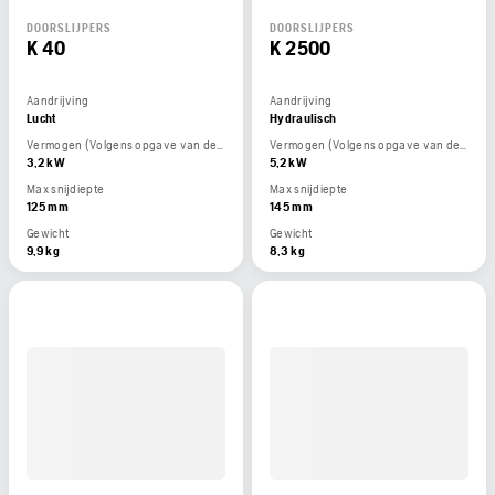
DOORSLIJPERS
DOORSLIJPERS
K 40
K 2500
Aandrijving
Aandrijving
Lucht
Hydraulisch
Vermogen (Volgens opgave van de motorfabrikant)
Vermogen (Volgens opgave van de motorfabrikant)
3,2 kW
5,2 kW
Max snijdiepte
Max snijdiepte
125 mm
145 mm
Gewicht
Gewicht
9,9 kg
8,3 kg