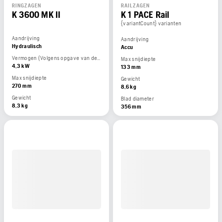
RINGZAGEN
RAILZAGEN
K 3600 MK II
K 1 PACE Rail
{variantCount} varianten
Aandrijving
Aandrijving
Hydraulisch
Accu
Vermogen (Volgens opgave van de motorfabrikant)
Max snijdiepte
4,3 kW
133 mm
Max snijdiepte
Gewicht
270 mm
8,6 kg
Gewicht
Blad diameter
8,3 kg
356 mm