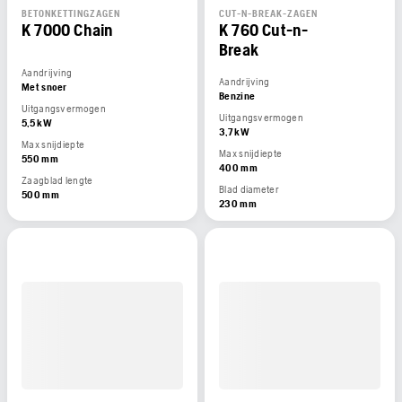
BETONKETTINGZAGEN
CUT-N-BREAK-ZAGEN
K 7000 Chain
K 760 Cut-n-
Break
Aandrijving
Aandrijving
Met snoer
Benzine
Uitgangsvermogen
Uitgangsvermogen
5,5 kW
3,7 kW
Max snijdiepte
Max snijdiepte
550 mm
400 mm
Zaagblad lengte
Blad diameter
500 mm
230 mm