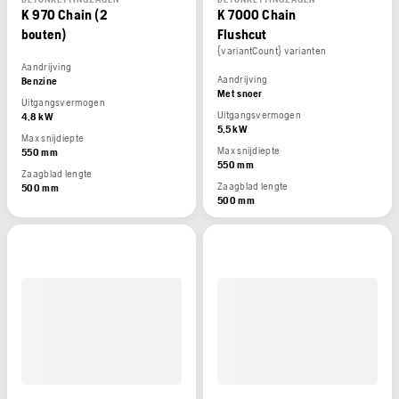
K 970 Chain (2
K 7000 Chain
bouten)
Flushcut
{variantCount} varianten
Aandrijving
Aandrijving
Benzine
Met snoer
Uitgangsvermogen
Uitgangsvermogen
4,8 kW
5,5 kW
Max snijdiepte
Max snijdiepte
550 mm
550 mm
Zaagblad lengte
Zaagblad lengte
500 mm
500 mm