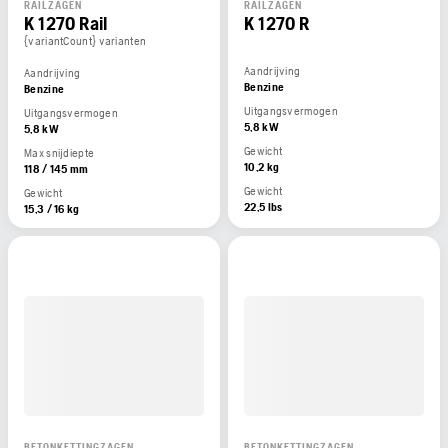
RAILZAGEN
RAILZAGEN
K 1270 Rail
K 1270 R
{variantCount} varianten
Aandrijving
Aandrijving
Benzine
Benzine
Uitgangsvermogen
Uitgangsvermogen
5,8 kW
5,8 kW
Gewicht
Max snijdiepte
10,2 kg
118 / 145 mm
Gewicht
Gewicht
22,5 lbs
15,3 / 16 kg
BETONKETTINGZAGEN
BETONKETTINGZAGEN