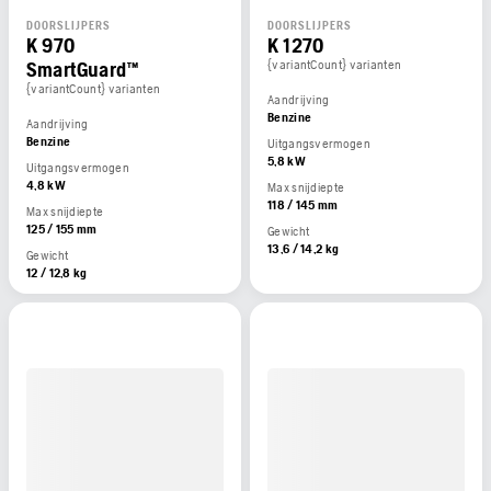
DOORSLIJPERS
DOORSLIJPERS
K 970
K 1270
SmartGuard™
{variantCount} varianten
{variantCount} varianten
Aandrijving
Benzine
Aandrijving
Benzine
Uitgangsvermogen
5,8 kW
Uitgangsvermogen
4,8 kW
Max snijdiepte
118 / 145 mm
Max snijdiepte
125 / 155 mm
Gewicht
13,6 / 14,2 kg
Gewicht
12 / 12,8 kg