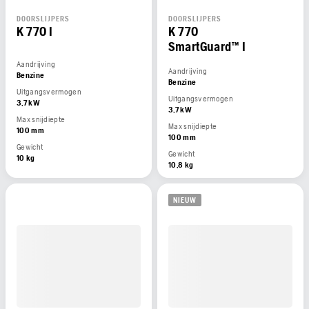
DOORSLIJPERS
DOORSLIJPERS
K 770 I
K 770
SmartGuard™ I
Aandrijving
Aandrijving
Benzine
Benzine
Uitgangsvermogen
Uitgangsvermogen
3,7 kW
3,7 kW
Max snijdiepte
Max snijdiepte
100 mm
100 mm
Gewicht
Gewicht
10 kg
10,8 kg
NIEUW