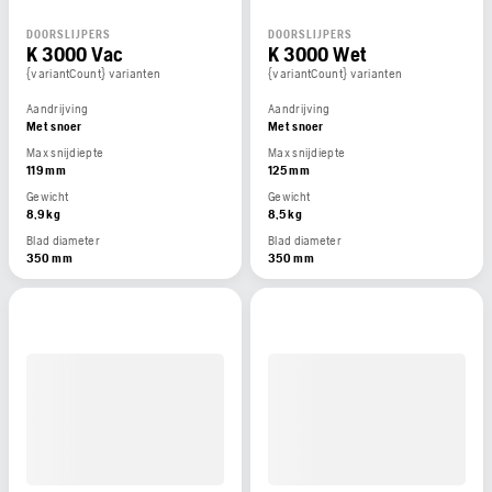
DOORSLIJPERS
DOORSLIJPERS
K 3000 Vac
K 3000 Wet
{variantCount} varianten
{variantCount} varianten
Aandrijving
Aandrijving
Met snoer
Met snoer
Max snijdiepte
Max snijdiepte
119 mm
125 mm
Gewicht
Gewicht
8,9 kg
8,5 kg
Blad diameter
Blad diameter
350 mm
350 mm