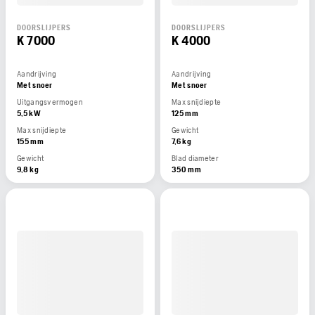
DOORSLIJPERS
DOORSLIJPERS
K 7000
K 4000
Aandrijving
Aandrijving
Met snoer
Met snoer
Uitgangsvermogen
Max snijdiepte
5,5 kW
125 mm
Max snijdiepte
Gewicht
155 mm
7,6 kg
Gewicht
Blad diameter
9,8 kg
350 mm