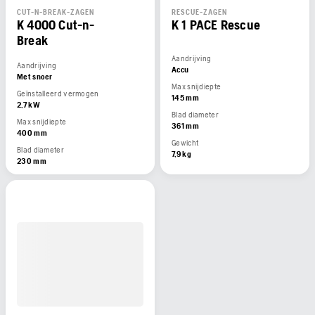
CUT-N-BREAK-ZAGEN
RESCUE-ZAGEN
K 4000 Cut-n-
K 1 PACE Rescue
Break
Aandrijving
Aandrijving
Accu
Met snoer
Max snijdiepte
Geïnstalleerd vermogen
145 mm
2,7 kW
Blad diameter
Max snijdiepte
361 mm
400 mm
Gewicht
Blad diameter
7,9 kg
230 mm