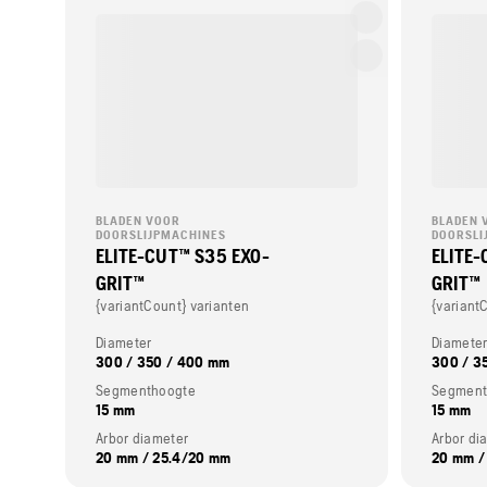
BLADEN VOOR
BLADEN 
DOORSLIJPMACHINES
DOORSLI
ELITE-CUT™ S35 EXO-
ELITE-
GRIT™
GRIT™
{variantCount} varianten
{variant
Diameter
Diamete
300 / 350 / 400 mm
300 / 3
Segmenthoogte
Segment
15 mm
15 mm
Arbor diameter
Arbor di
20 mm / 25.4/20 mm
20 mm /