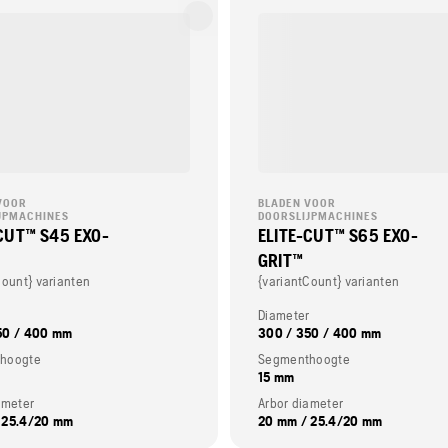
VOOR
BLADEN VOOR
JPMACHINES
DOORSLIJPMACHINES
CUT™ S45 EXO-
ELITE-CUT™ S65 EXO-
GRIT™
Count} varianten
{variantCount} varianten
r
Diameter
50 / 400 mm
300 / 350 / 400 mm
hoogte
Segmenthoogte
15 mm
ameter
Arbor diameter
 25.4/20 mm
20 mm / 25.4/20 mm