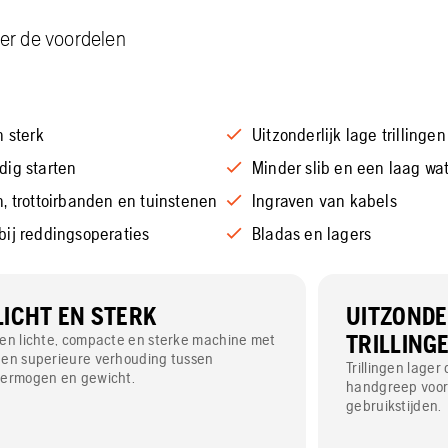
ver de voordelen
n sterk
Uitzonderlijk lage trillingen
dig starten
Minder slib en een laag wa
, trottoirbanden en tuinstenen
Ingraven van kabels
bij reddingsoperaties
Bladas en lagers
LICHT EN STERK
UITZONDE
en lichte, compacte en sterke machine met
TRILLING
en superieure verhouding tussen
Trillingen lager
vermogen en gewicht.
handgreep voor
gebruikstijden.