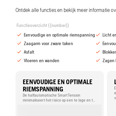
Ontdek alle functies en bekijk meer informatie o
Functieoverzicht ({number})
Eenvoudige en optimale riemspanning
Licht e
Zaagarm voor zware taken
Eenvou
Asfalt
Blokken
Vloeren en wanden
Zagen 
EENVOUDIGE EN OPTIMALE
RIEMSPANNING
E
e
De halfautomatische SmartTension
minimaliseert het risico op een te lage en te
hoge spanning