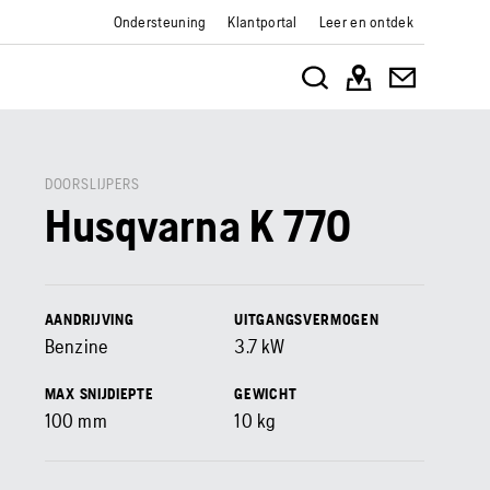
Ondersteuning
Klantportal
Leer en ontdek
DOORSLIJPERS
Husqvarna K 770
AANDRIJVING
UITGANGSVERMOGEN
Benzine
3.7
kW
MAX SNIJDIEPTE
GEWICHT
100
mm
10
kg