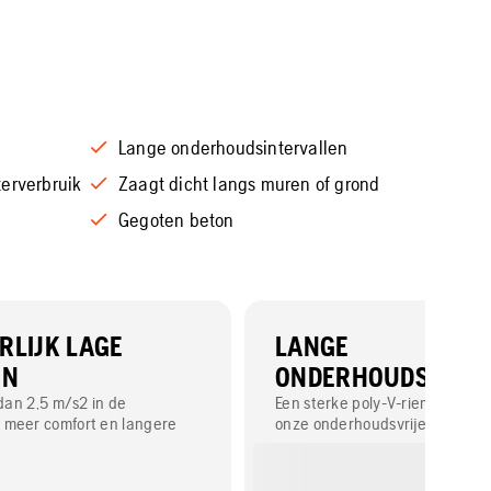
Lange onderhoudsintervallen
terverbruik
Zaagt dicht langs muren of grond
Gegoten beton
RLIJK LAGE
LANGE
EN
ONDERHOUDSINTE
 dan 2,5 m/s2 in de
Een sterke poly-V-riem in comb
 meer comfort en langere
onze onderhoudsvrije DuraStar
en efficiënt Active Air Filtratio
filtersysteem zorgt voor lange
onderhoudsintervallen.