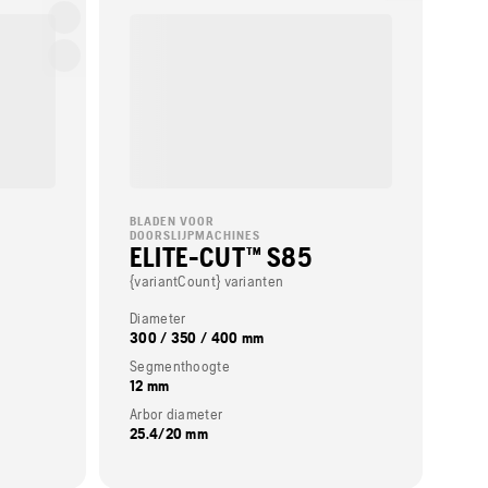
BLADEN VOOR
DOORSLIJPMACHINES
ELITE-CUT™ S85
{variantCount} varianten
Diameter
300 / 350 / 400 mm
Segmenthoogte
12 mm
Arbor diameter
25.4/20 mm