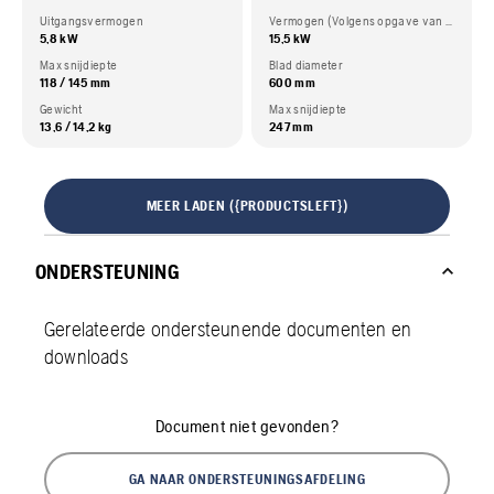
Uitgangsvermogen
Vermogen (Volgens opgave van de motorfabrikant)
5,8 kW
15,5 kW
Max snijdiepte
Blad diameter
118 / 145 mm
600 mm
Gewicht
Max snijdiepte
13,6 / 14,2 kg
247 mm
MEER LADEN ({PRODUCTSLEFT})
ONDERSTEUNING
Gerelateerde ondersteunende documenten en
downloads
Document niet gevonden?
GA NAAR ONDERSTEUNINGSAFDELING