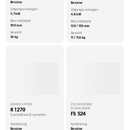
Benzine
Benzine
Uitgangsvermogen
Uitgangsvermogen
3,7 kW
4,8 kW
Max snijdiepte
Max snijdiepte
100 mm
125 / 155 mm
Gewicht
Gewicht
10 kg
11 / 11,6 kg
DOORSLIJPERS
ZELFRIJDENDE
K 1270
VLOERZAGEN
FS 524
{variantCount} varianten
Aandrijving
Aandrijving
Benzine
Benzine