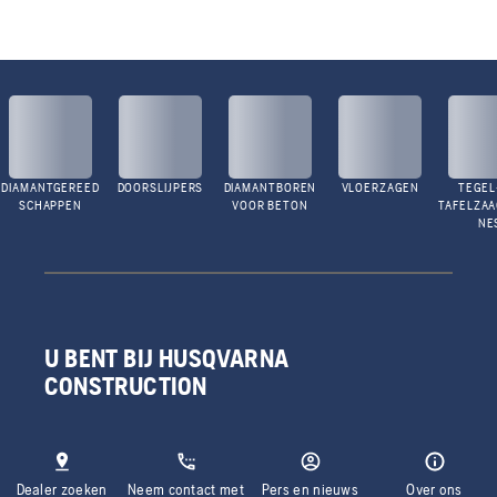
DIAMANTGEREED
DOORSLIJPERS
DIAMANTBOREN
VLOERZAGEN
TEGEL
SCHAPPEN
VOOR BETON
TAFELZA
NE
U BENT BIJ HUSQVARNA
CONSTRUCTION
Dealer zoeken
Neem contact met
Pers en nieuws
Over ons