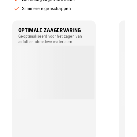
Slimmere eigenschappen
OPTIMALE ZAAGERVARING
EENV
ASFA
Geoptimaliseerd voor het zagen van
asfalt en abrasieve materialen.
De sch
weerst
werko
levens
zwaars