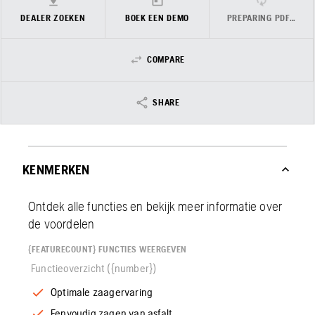
DEALER ZOEKEN
BOEK EEN DEMO
PREPARING PDF…
COMPARE
SHARE
KENMERKEN
Ontdek alle functies en bekijk meer informatie over
de voordelen
{FEATURECOUNT} FUNCTIES WEERGEVEN
Functieoverzicht ({number})
Optimale zaagervaring
Eenvoudig zagen van asfalt