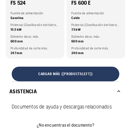
FS 524
FS 600 E
Fuente de alimentación
Fuente de alimentación
Gasolina
Cable
Potencia (Clasificación del fabricante del motor.)
Potencia (Clasificación del fabricante del motor.)
15.5 kW
7.5 kW
Diámetro disco, máx.
Diámetro disco, máx.
600 mm
600 mm
Profundidad de corte máx.
Profundidad de corte máx.
247 mm
240 mm
CARGAR MÁS ({PRODUCTSLEFT})
ASISTENCIA
Documentos de ayuda y descargas relacionados
¿No encuentras el documento?