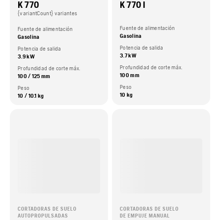
K 770
K 770 I
{variantCount} variantes
Fuente de alimentación
Fuente de alimentación
Gasolina
Gasolina
Potencia de salida
Potencia de salida
3.7 kW
3.9 kW
Profundidad de corte máx.
Profundidad de corte máx.
100 mm
100 / 125 mm
Peso
Peso
10 kg
10 / 10.1 kg
CORTADORAS DE SUELO
CORTADORAS DE SUELO
AUTOPROPULSADAS
DE EMPUJE MANUAL