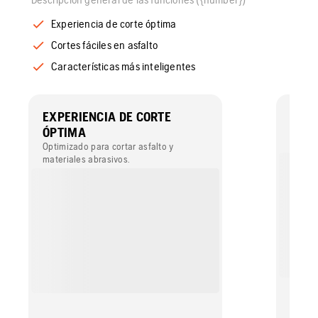
Experiencia de corte óptima
Cortes fáciles en asfalto
Características más inteligentes
EXPERIENCIA DE CORTE
CORT
ÓPTIMA
Los se
resisti
Optimizado para cortar asfalto y
abrasiv
materiales abrasivos.
disco,
duras.