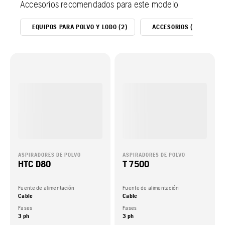
Accesorios recomendados para este modelo
EQUIPOS PARA POLVO Y LODO (2)
ACCESORIOS (6)
ASPIRADORES DE POLVO
ASPIRADORES DE POLVO
HTC D80
T 7500
Fuente de alimentación
Fuente de alimentación
Cable
Cable
Fases
Fases
3 ph
3 ph