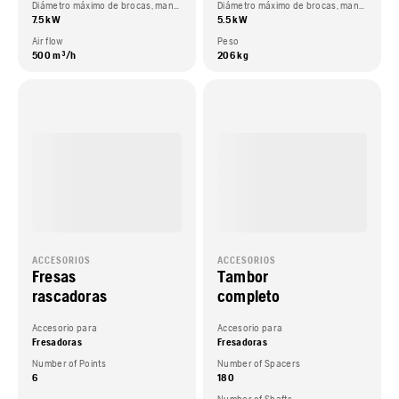
Diámetro máximo de brocas, manual
Diámetro máximo de brocas, manual
7.5 kW
5.5 kW
Air flow
Peso
500 m³/h
206 kg
ACCESORIOS
ACCESORIOS
Fresas
Tambor
rascadoras
completo
Accesorio para
Accesorio para
Fresadoras
Fresadoras
Number of Points
Number of Spacers
6
180