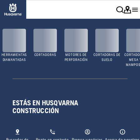
HERRAMIENTAS
CORTADORAS
MOTORES DE
CORTADORAS DE
CORTADO
DIAMANTADAS
PERFORACIÓN
SUELO
MESA 
MAMPOS
ESTÁS EN HUSQVARNA
CONSTRUCCIÓN
Buscador de
Ponte en contacto
Prensa y noticias
Acerca de nosotros