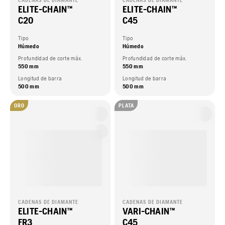
CADENAS DE DIAMANTE
CADENAS DE DIAMANTE
ELITE-CHAIN™
ELITE-CHAIN™
C20
C45
Tipo
Tipo
Húmedo
Húmedo
Profundidad de corte máx.
Profundidad de corte máx.
550 mm
550 mm
Longitud de barra
Longitud de barra
500 mm
500 mm
ORO
PLATA
CADENAS DE DIAMANTE
CADENAS DE DIAMANTE
ELITE-CHAIN™
VARI-CHAIN™
FR3
C45