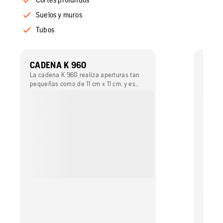
Suelos y muros
Tubos
CADENA K 960
LARG
MAN
La cadena K 960 realiza aperturas tan
pequeñas como de 11 cm x 11 cm, y es
Una fu
perfecta para aperturas en formas
nuestr
irregulares.
DuraSt
manten
filtrad
largos