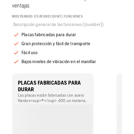
ventajas
MOSTRANDO {FEATURECOUNT} FUNCIONES
Descripción general de las funciones ({number})
Placas fabricadas para durar
Gran protección y fácil de transporte
Fácil uso
Bajos niveles de vibración en el manillar
PLACAS FABRICADAS PARA
GRAN
DURAR
TRA
Las placas están fabricadas con acero
El bas
Hardox<sup>®</sup> 400, un material
el moto
extremadamente duradero y resistente
cuenta
al desgaste. Su diseño especial evita
elevac
que las piedras se atasquen entre la
placa y el bastidor.