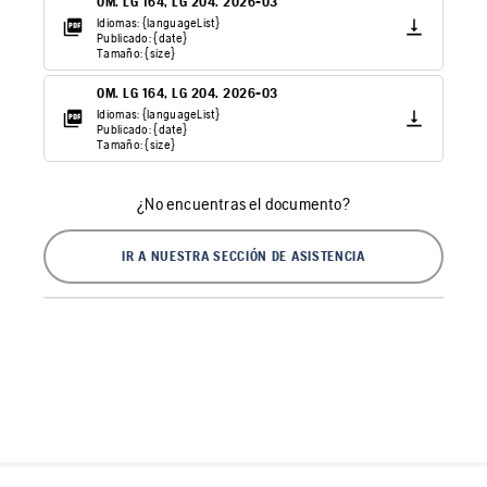
OM. LG 164, LG 204. 2026-03
Idiomas: {languageList}
Publicado: {date}
Tamaño: {size}
OM. LG 164, LG 204. 2026-03
Idiomas: {languageList}
Publicado: {date}
Tamaño: {size}
¿No encuentras el documento?
IR A NUESTRA SECCIÓN DE ASISTENCIA