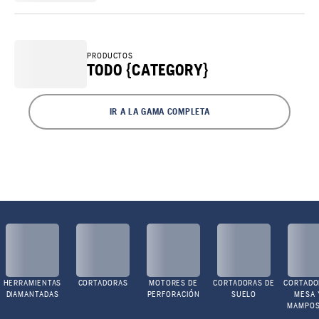
PRODUCTOS
TODO {CATEGORY}
IR A LA GAMA COMPLETA
HERRAMIENTAS
CORTADORAS
MOTORES DE
CORTADORAS DE
CORTADO
DIAMANTADAS
PERFORACIÓN
SUELO
MESA 
MAMPOS