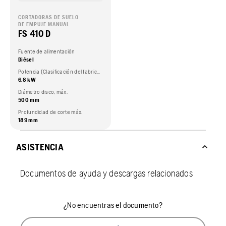
CORTADORAS DE SUELO
DE EMPUJE MANUAL
FS 410 D
Fuente de alimentación
Diésel
Potencia (Clasificación del fabricante del motor.)
6.8 kW
Diámetro disco, máx.
500 mm
Profundidad de corte máx.
189 mm
ASISTENCIA
Documentos de ayuda y descargas relacionados
¿No encuentras el documento?