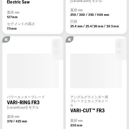
{variantCount} モデル
Electric Saw
直径 mm
直径 mm
250 / 300 / 350 / 400 mm
127 mm
穴径
セグメントの高さ
25.4 mm / 25.4/20 mm / 30.5 mm
7.5 mm
銀
銀
パワーカッターブレード
アングルグラインダー用
VARI-RING FR3
ブレードとカップホイー
ル
{variantCount} モデル
VARI-CUT™ FR3
直径 mm
直径 mm
370 / 425 mm
230 mm