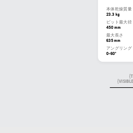
本体乾燥質量
23.3 kg
ビット最大径
450 mm
最大長さ
635 mm
アングリング
0-60º
{
{VISI