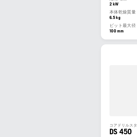
2 kW
本体乾燥質量
6.5 kg
ビット最大径
100 mm
コアドリルス
DS 450