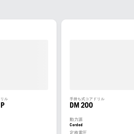
ドリル
手持ち式コアドリル
SP
DM 200
動力源
Corded
定格電圧