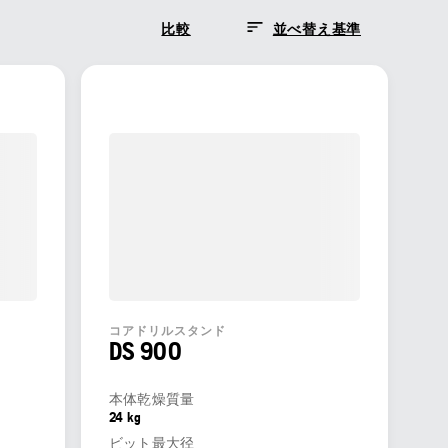
比較
並べ替え基準
コアドリルスタンド
DS 900
本体乾燥質量
24 kg
ビット最大径