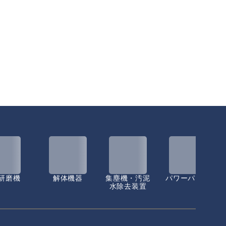
研磨機
解体機器
集塵機・汚泥
パワーパック
水除去装置