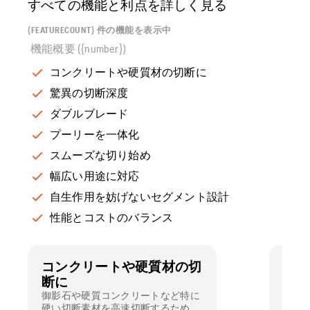
すべての機能と利点を詳しく見る
{FEATURECOUNT} 件の機能を表示中
機能概要 ({number})
コンクリートや硬質材の切断に
驚異の切断深度
ダブルブレード
プーリーを一体化
スムーズな切り始め
幅広い用途に対応
自生作用を妨げないセグメント設計
性能とコストのバランス
コンクリートや硬質材の切
驚異
断に
ハス
カッ
御影石や硬質コンクリートなど特に
400
硬い切断素材を高速切断するための