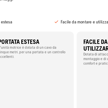
 estesa
Facile da montare e utilizz
PORTATA ESTESA
FACILE D
'unità motrice è dotata di un cavo da
UTILIZZA
inque metri, per una portata e un controllo
Dotata di attacch
ccellenti.
montaggio e di 
comfort e pratic