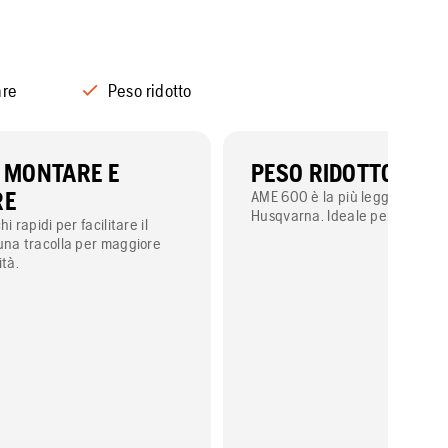
are
Peso ridotto
A MONTARE E
PESO RIDOTTO
RE
AME 600 è la più leggera tra le
Husqvarna. Ideale per piccole s
i rapidi per facilitare il
una tracolla per maggiore
ità.