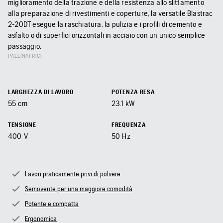
miglioramento della trazione e della resistenza allo slittamento
alla preparazione di rivestimenti e coperture, la versatile Blastrac
2-20DT esegue la raschiatura, la pulizia e i profili di cemento e
asfalto o di superfici orizzontali in acciaio con un unico semplice
passaggio.
PALLINATRICI
LARGHEZZA DI LAVORO
POTENZA RESA
55
cm
23.1
kW
TENSIONE
FREQUENZA
400
V
50
Hz
Lavori praticamente privi di polvere
Semovente per una maggiore comodità
Potente e compatta
Ergonomica