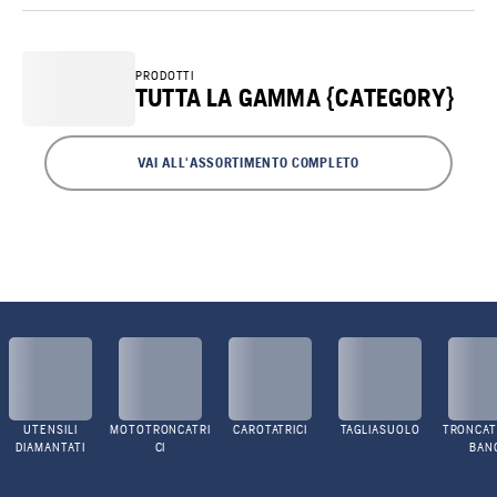
PRODOTTI
TUTTA LA GAMMA {CATEGORY}
VAI ALL'ASSORTIMENTO COMPLETO
UTENSILI
MOTOTRONCATRI
CAROTATRICI
TAGLIASUOLO
TRONCATR
DIAMANTATI
CI
BAN