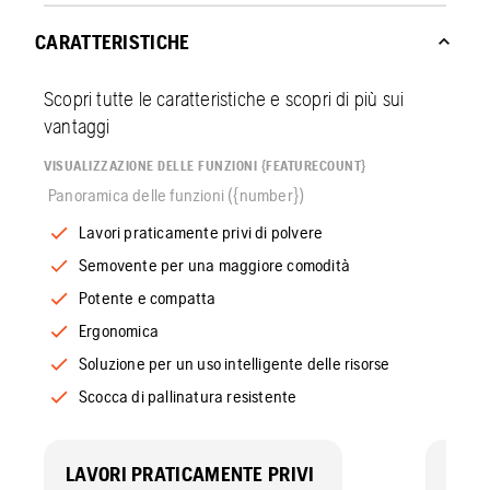
CARATTERISTICHE
Scopri tutte le caratteristiche e scopri di più sui
vantaggi
VISUALIZZAZIONE DELLE FUNZIONI {FEATURECOUNT}
Panoramica delle funzioni ({number})
Lavori praticamente privi di polvere
Semovente per una maggiore comodità
Potente e compatta
Ergonomica
Soluzione per un uso intelligente delle risorse
Scocca di pallinatura resistente
LAVORI PRATICAMENTE PRIVI
SEM