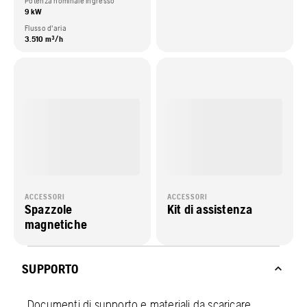
Potenza nominale ingresso
9 kW
Flusso d'aria
3.510 m³/h
ACCESSORI
ACCESSORI
Spazzole
Kit di assistenza
magnetiche
SUPPORTO
Documenti di supporto e materiali da scaricare