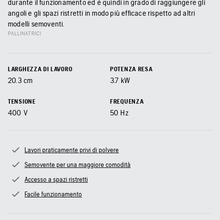
durante il funzionamento ed è quindi in grado di raggiungere gli
angoli e gli spazi ristretti in modo più efficace rispetto ad altri
modelli semoventi.
PALLINATRICI
LARGHEZZA DI LAVORO
POTENZA RESA
20.3
cm
3.7
kW
TENSIONE
FREQUENZA
400
V
50
Hz
Lavori praticamente privi di polvere
Semovente per una maggiore comodità
Accesso a spazi ristretti
Facile funzionamento