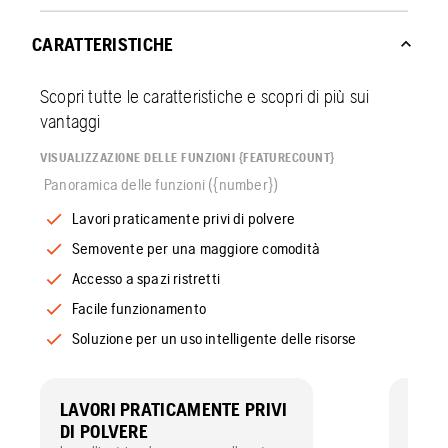
CARATTERISTICHE
Scopri tutte le caratteristiche e scopri di più sui
vantaggi
VISUALIZZAZIONE DELLE FUNZIONI {FEATURECOUNT}
Panoramica delle funzioni ({number})
Lavori praticamente privi di polvere
Semovente per una maggiore comodità
Accesso a spazi ristretti
Facile funzionamento
Soluzione per un uso intelligente delle risorse
LAVORI PRATICAMENTE PRIVI
SEM
DI POLVERE
MAG