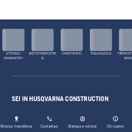
UTENSILI
MOTOTRONCATRI
CAROTATRICI
TAGLIASUOLO
TRONCATR
DIAMANTATI
CI
BAN
SEI IN HUSQVARNA CONSTRUCTION
Ricerca rivenditore
Contattaci
Stampa e notizie
Chi siamo