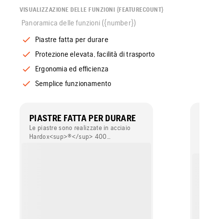
VISUALIZZAZIONE DELLE FUNZIONI {FEATURECOUNT}
Panoramica delle funzioni ({number})
Piastre fatta per durare
Protezione elevata, facilità di trasporto
Ergonomia ed efficienza
Semplice funzionamento
PIASTRE FATTA PER DURARE
PROT
FACI
Le piastre sono realizzate in acciaio
Hardox<sup>®</sup> 400
Il tela
estremamente robusto e resistente
proteg
all'usura. Il design speciale impedisce
è inolt
che i sassi restino incastrati tra la
solleva
piastra e il telaio.