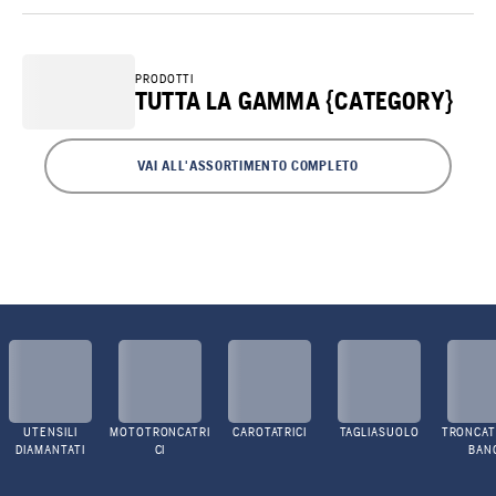
PRODOTTI
TUTTA LA GAMMA {CATEGORY}
VAI ALL'ASSORTIMENTO COMPLETO
UTENSILI
MOTOTRONCATRI
CAROTATRICI
TAGLIASUOLO
TRONCATR
DIAMANTATI
CI
BAN