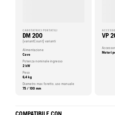
CAROTATRICI PORTATILI
ACCESSO
DM 200
VP 2
{variantCount} varianti
Accessor
Alimentazione
Motori p
Cavo
Potenza nominale ingresso
2 kW
Peso
6,4 kg
Diametro max foretto, uso manuale
75 / 100 mm
COMPATIBILE CON