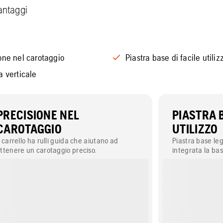
vantaggi
one nel carotaggio
Piastra base di facile utiliz
a verticale
PRECISIONE NEL
PIASTRA B
CAROTAGGIO
UTILIZZO
l carrello ha rulli guida che aiutano ad
Piastra base leg
ttenere un carotaggio preciso.
integrata la bas
piazzamento se