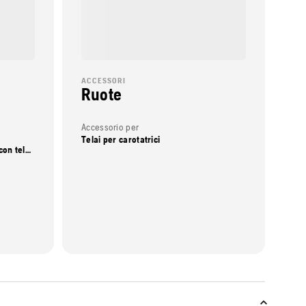
ACCESSORI
Ruote
Accessorio per
Telai per carotatrici
Telai per carotatrici, Carotatrici con telaio