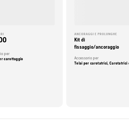
RI
ANCORAGGI E PROLUNGHE
00
Kit di
fissaggio/ancoraggio
io per
Accessorio per
er carottaggio