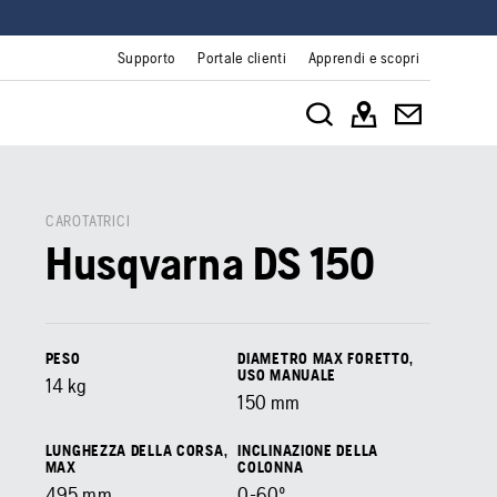
Supporto
Portale clienti
Apprendi e scopri
CAROTATRICI
Husqvarna DS 150
PESO
DIAMETRO MAX FORETTO,
USO MANUALE
14
kg
150
mm
LUNGHEZZA DELLA CORSA,
INCLINAZIONE DELLA
MAX
COLONNA
495
mm
0-60º