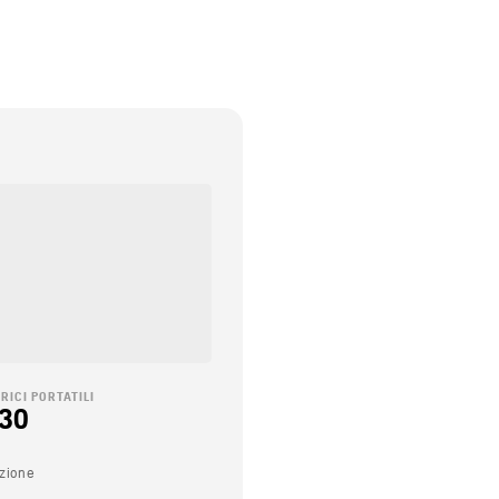
i
RICI PORTATILI
230
zione