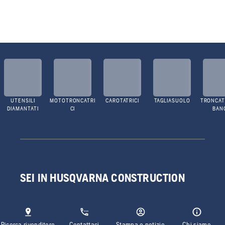
UTENSILI
MOTOTRONCATRI
CAROTATRICI
TAGLIASUOLO
TRONCATR
DIAMANTATI
CI
BAN
SEI IN HUSQVARNA CONSTRUCTION
Ricerca rivenditore
Contattaci
Stampa e notizie
Chi siamo