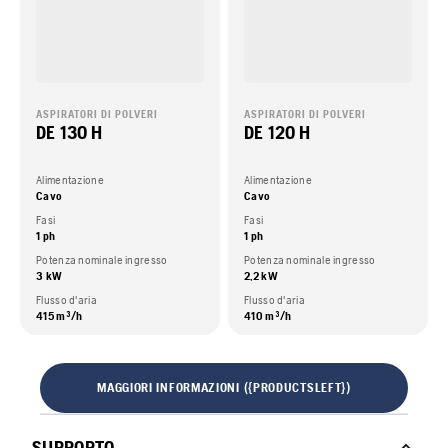
ASPIRATORI DI POLVERI
ASPIRATORI DI POLVERI
DE 130 H
DE 120 H
Alimentazione
Alimentazione
Cavo
Cavo
Fasi
Fasi
1 ph
1 ph
Potenza nominale ingresso
Potenza nominale ingresso
3 kW
2,2 kW
Flusso d'aria
Flusso d'aria
415 m³/h
410 m³/h
MAGGIORI INFORMAZIONI ({PRODUCTSLEFT})
SUPPORTO