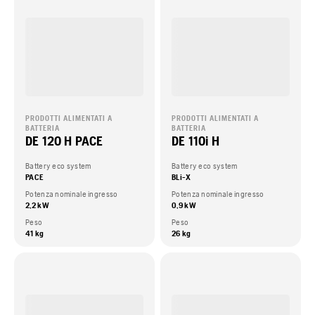
PRODOTTI ALIMENTATI A
PRODOTTI ALIMENTATI A
BATTERIA
BATTERIA
DE 120 H PACE
DE 110i H
Battery eco system
Battery eco system
PACE
BLi-X
Potenza nominale ingresso
Potenza nominale ingresso
2,2 kW
0,9 kW
Peso
Peso
41 kg
26 kg