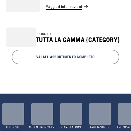
Maggiori informazioni
PRODOTTI
TUTTA LA GAMMA {CATEGORY}
VAI ALL'ASSORTIMENTO COMPLETO
UTENSILI
MOTOTRONCATRI
CAROTATRICI
TAGLIASUOLO
TRONCATR