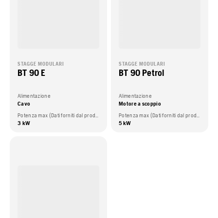
STAGGE MODULARI
STAGGE MODULARI
BT 90 E
BT 90 Petrol
Alimentazione
Alimentazione
Cavo
Motore a scoppio
Potenza max (Dati forniti dal produttore del motore)
Potenza max (Dati forniti dal produttore del motore)
3 kW
5 kW