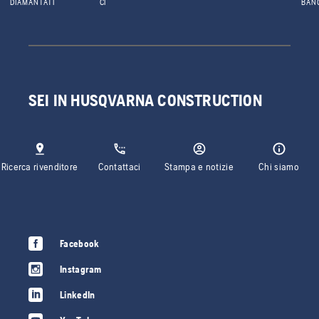
DIAMANTATI
CI
BAN
SEI IN HUSQVARNA CONSTRUCTION
Ricerca rivenditore
Contattaci
Stampa e notizie
Chi siamo
Facebook
Instagram
LinkedIn