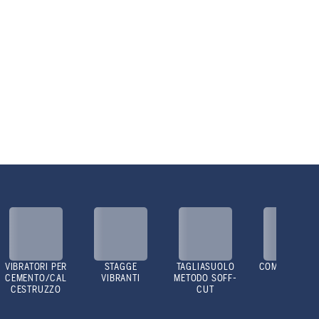
VIBRATORI PER
STAGGE
TAGLIASUOLO
COMPATTATOR
CEMENTO/CAL
VIBRANTI
METODO SOFF-
CESTRUZZO
CUT