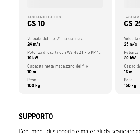
TAGLIAMURI A FILO
TAGLIAMU
CS 10
CS 2
Velocità del filo, 2° marcia, max
Velocità 
24 m/s
25 m/s
Potenza di uscita con WS 482 HF e PP 492
Potenza 
19 kW
20 kW
Capacità netta magazzino del filo
Capacità
10 m
16 m
Peso
Peso
100 kg
150 kg
SUPPORTO
Documenti di supporto e materiali da scaricare co