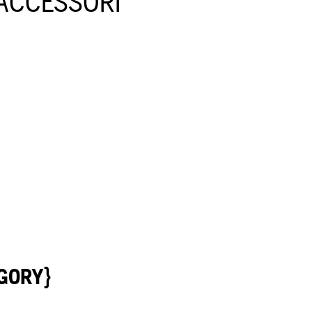
 ACCESSORI
GORY}