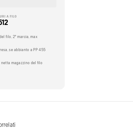
RI A FILO
512
del filo, 2° marcia, max
resa, se abbianto a PP 455
 netta magazzino del filo
rrelati