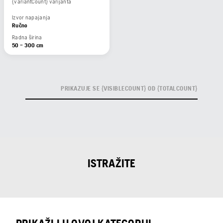
{variantCount} varijanta
Izvor napajanja
Ručno
Radna širina
50 – 300 cm
PRIKAZUJE SE {VISIBLECOUNT} OD {TOTALCOUNT}
ISTRAŽITE