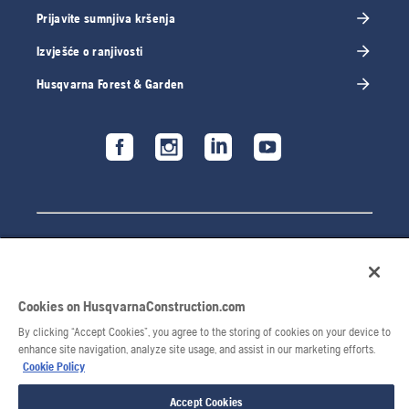
Prijavite sumnjiva kršenja
Izvješće o ranjivosti
Husqvarna Forest & Garden
Cookies on HusqvarnaConstruction.com
By clicking “Accept Cookies”, you agree to the storing of cookies on your device to
enhance site navigation, analyze site usage, and assist in our marketing efforts.
© 2026 Husqvarna AB. Sva prava pridržana.
Cookie Policy
Accept Cookies