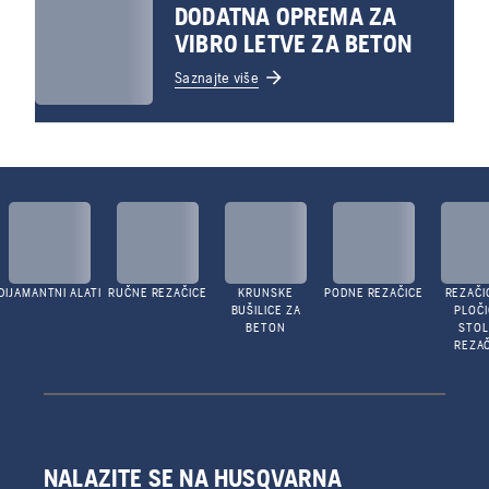
DODATNA OPREMA ZA
VIBRO LETVE ZA BETON
Saznajte više
DIJAMANTNI ALATI
RUČNE REZAČICE
KRUNSKE
PODNE REZAČICE
REZAČI
BUŠILICE ZA
PLOČI
BETON
STO
REZAČ
NALAZITE SE NA HUSQVARNA