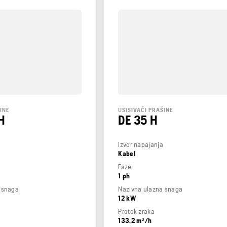
INE
USISIVAČI PRAŠINE
H
DE 35 H
Izvor napajanja
Kabel
Faze
1 ph
 snaga
Nazivna ulazna snaga
12 kW
Protok zraka
133,2 m³/h