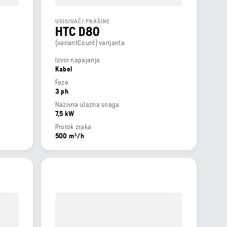
USISIVAČI PRAŠINE
HTC D80
{variantCount} varijanta
Izvor napajanja
Kabel
Faze
3 ph
Nazivna ulazna snaga
7,5 kW
Protok zraka
500 m³/h