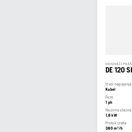
USISIVAČI PRAŠ
DE 120 S
Izvor napajanja
Kabel
Faze
1 ph
Nazivna ulazna
1,8 kW
Protok zraka
380 m³/h