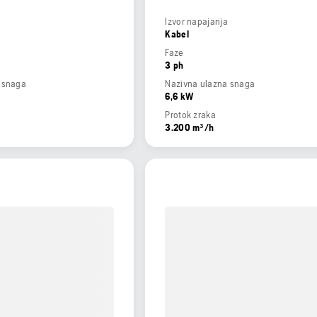
Izvor napajanja
Kabel
Faze
3 ph
 snaga
Nazivna ulazna snaga
6,6 kW
Protok zraka
3.200 m³/h