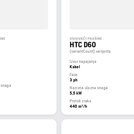
INE
USISIVAČI PRAŠINE
HTC D60
{variantCount} varijanta
Izvor napajanja
Kabel
Faze
3 ph
 snaga
Nazivna ulazna snaga
5,5 kW
Protok zraka
440 m³/h