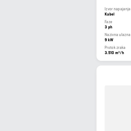
Izvor napajanja
Kabel
Faze
3 ph
Nazivna ulazna
9 kW
Protok zraka
3.510 m³/h