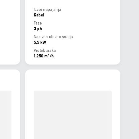
Izvor napajanja
Kabel
Faze
3 ph
Nazivna ulazna snaga
5,5 kW
Protok zraka
1.250 m³/h