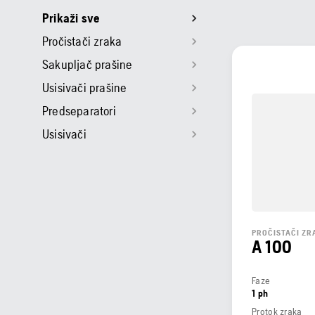
Prikaži sve
Pročistači zraka
Sakupljač prašine
Usisivači prašine
Predseparatori
Usisivači
PROČISTAČI ZR
A 100
Faze
1 ph
Protok zraka