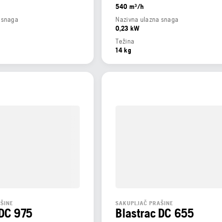
540 m³/h
 snaga
Nazivna ulazna snaga
0,23 kW
Težina
14 kg
ŠINE
SAKUPLJAČ PRAŠINE
 DC 975
Blastrac DC 655