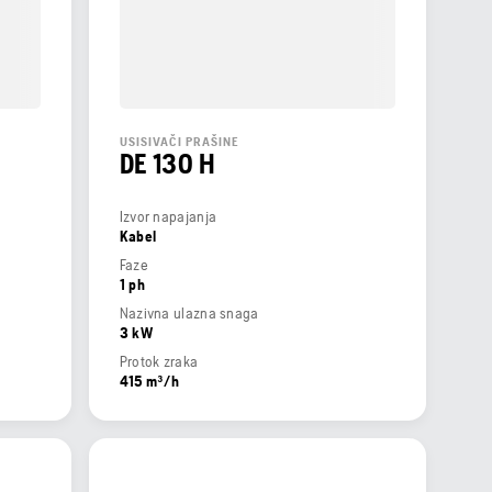
USISIVAČI PRAŠINE
DE 130 H
Izvor napajanja
Kabel
Faze
1 ph
Nazivna ulazna snaga
3 kW
Protok zraka
415 m³/h