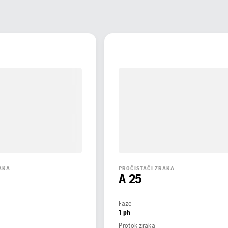
AKA
PROČISTAČI ZRAKA
A 25
Faze
1 ph
Protok zraka