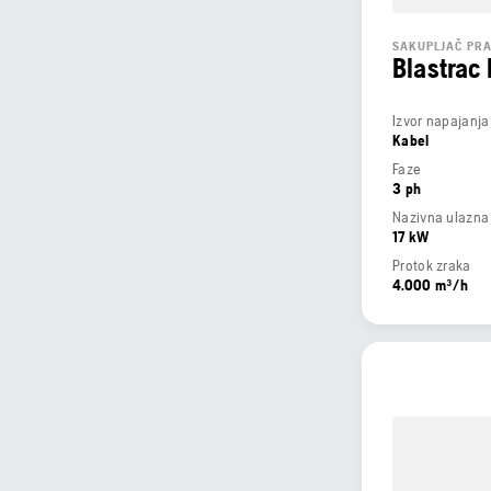
SAKUPLJAČ PRA
Blastrac
Izvor napajanja
Kabel
Faze
3 ph
Nazivna ulazna
17 kW
Protok zraka
4.000 m³/h