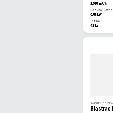
2.010 m³/h
Nazivna ulazna
0,61 kW
Težina
42 kg
SAKUPLJAČ PRA
Blastrac