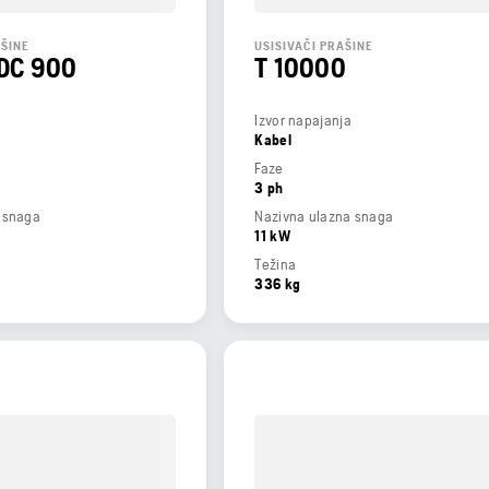
ŠINE
USISIVAČI PRAŠINE
 DC 900
T 10000
Izvor napajanja
Kabel
Faze
3 ph
 snaga
Nazivna ulazna snaga
11 kW
Težina
336 kg