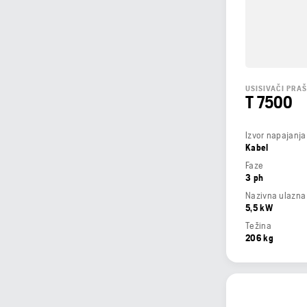
USISIVAČI PRAŠ
T 7500
Izvor napajanja
Kabel
Faze
3 ph
Nazivna ulazna
5,5 kW
Težina
206 kg