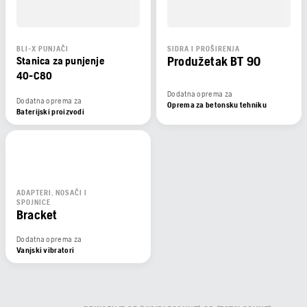
BLI-X PUNJAČI
SIDRA I PROŠIRENJA
Produžetak BT 90
Stanica za punjenje
40-C80
Dodatna oprema za
Dodatna oprema za
Oprema za betonsku tehniku
Baterijski proizvodi
ADAPTERI, NOSAČI I
SPOJNICE
Bracket
Dodatna oprema za
Vanjski vibratori