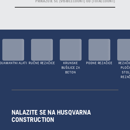
PRIKAZUJE SE {VISIBLECOUNT} OD {TOTALCOUNT}
DIJAMANTNI ALATI
RUČNE REZAČICE
KRUNSKE
PODNE REZAČICE
REZAČI
BUŠILICE ZA
PLOČI
BETON
STO
REZAČ
NALAZITE SE NA HUSQVARNA
CONSTRUCTION