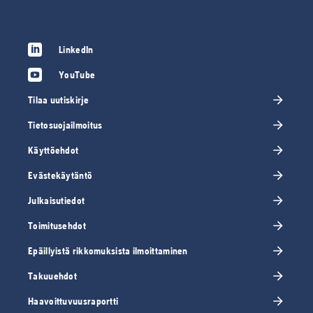
LinkedIn
YouTube
Tilaa uutiskirje
Tietosuojailmoitus
Käyttöehdot
Evästekäytäntö
Julkaisutiedot
Toimitusehdot
Epäillyistä rikkomuksista ilmoittaminen
Takuuehdot
Haavoittuvuusraportti