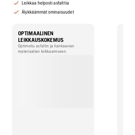
Leikkaa helposti asfalttia
Älykkäämmät ominaisuudet
OPTIMAALINEN
LEIK
LEIKKAUSKOKEMUS
Suojau
työolo
Optimoitu asfaltin ja hankaavien
käyttö
materiaalien leikkaamiseen.
olosuh