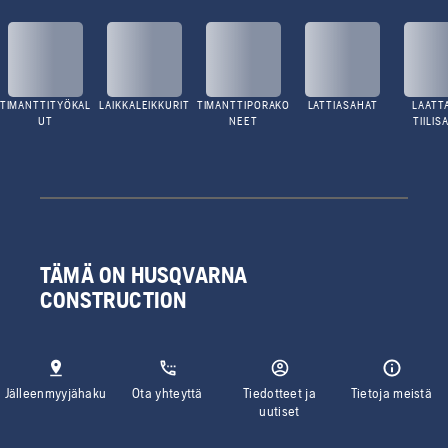
TIMANTTITYÖKAL
LAIKKALEIKKURIT
TIMANTTIPORAKO
LATTIASAHAT
LAATTA
UT
NEET
TIILIS
TÄMÄ ON HUSQVARNA
CONSTRUCTION
Jälleenmyyjähaku
Ota yhteyttä
Tiedotteet ja
Tietoja meistä
uutiset