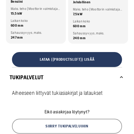
Bensiini
Johdollinen
Maks. teho (Moottorin valmistajan ilmoittama)
Maks. teho (Moottorin valmistajan ilmoittama)
15,5 kW
7,5 kW
Laikan koko
Laikan koko
600 mm
600 mm
Sahaussyvyys, maks.
Sahaussyvyys, maks.
247 mm
240 mm
LATAA ({PRODUCTSLEFT}) LISÄÄ
TUKIPALVELUT
Aiheeseen liittyvät tukiasiakirjat ja lataukset
Eikö asiakirjaa löytynyt?
SIIRRY TUKIPALVELUIHIN