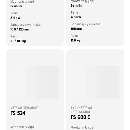
Moottorin tyyppi
Moottorin tyyppi
Bensiini
Bensiini
Teho
Teho
4,8 kW
3,9 kW
Sahaussyvyys, maks.
Sahaussyvyys, maks.
155 mm
100 / 125 mm
Paino
Paino
11,6 kg
10 / 10,1 kg
VETÄVÄT TIESAHAT
TYÖNNETTÄVÄT
FS 524
LATTIASAHAT
FS 600 E
Moottorin tyyppi
Moottorin tyyppi