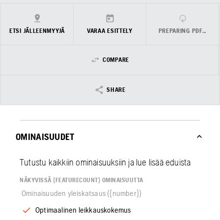
ETSI JÄLLEENMYYJÄ
VARAA ESITTELY
PREPARING PDF…
COMPARE
SHARE
OMINAISUUDET
Tutustu kaikkiin ominaisuuksiin ja lue lisää eduista
NÄKYVISSÄ {FEATURECOUNT} OMINAISUUTTA
Ominaisuuden yleiskatsaus ({number})
Optimaalinen leikkauskokemus