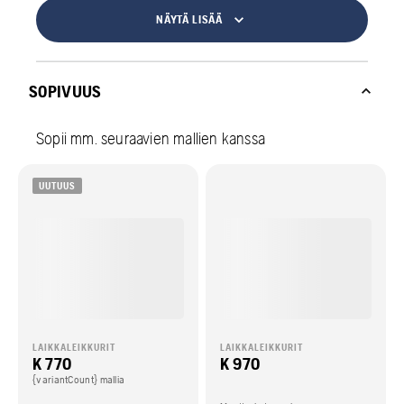
NÄYTÄ LISÄÄ
SOPIVUUS
Sopii mm. seuraavien mallien kanssa
UUTUUS
LAIKKALEIKKURIT
LAIKKALEIKKURIT
K 770
K 970
{variantCount} mallia